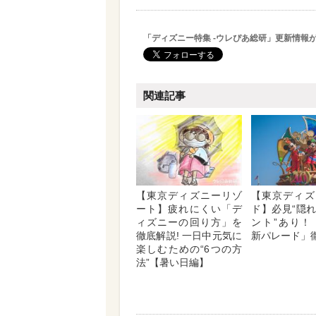
「ディズニー特集 -ウレぴあ総研」更新情報
関連記事
【東京ディズニーリゾ
【東京ディズ
ート】疲れにくい「デ
ド】必見“隠
ィズニーの回り方」を
ント”あり！
徹底解説! 一日中元気に
新パレード」
楽しむための“6つの方
法”【暑い日編】