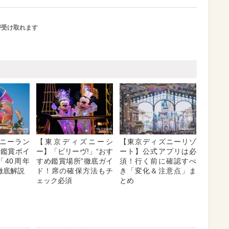
が受け取れます
ニーラン
【東京ディズニーシ
【東京ディズニーリゾ
れ鑑賞ポイ
ー】「ビリーヴ!」“おす
ート】公式アプリは必
「40周年
すめ鑑賞場所”徹底ガイ
須！行く前に確認すべ
徹底解説
ド！席の確保方法もチ
き「変化＆注意点」ま
ェック必須
とめ