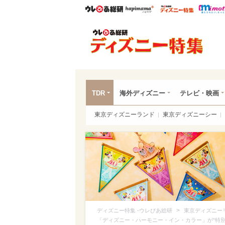
ウレぴあ総研
ハピママ*
ウレぴあ
ディ
TDR
海外ディズニー
テレビ・映画
東京ディズニーランド
東京ディズニーシー
>
ディズニー特集 -ウレぴあ総研
東京ディズニー
「ディズニー・ハーモニー・イン・カラー」が“特別