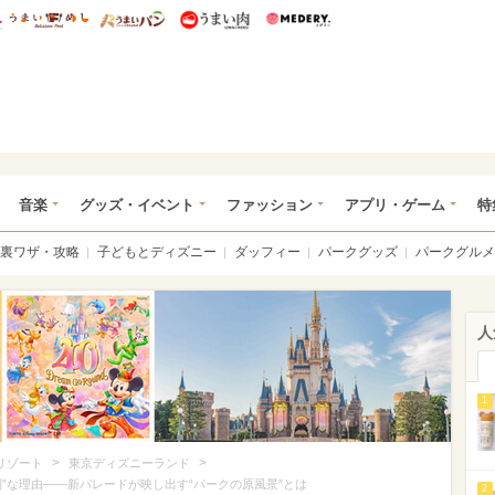
総研 ディズニー特集
mimot.
うまいめし
うまいパン
うまい肉
Medery.
ズニー特集 -ウレぴあ総研
音楽
グッズ・イベント
ファッション
アプリ・ゲーム
特
裏ワザ・攻略
子どもとディズニー
ダッフィー
パークグッズ
パークグルメ
人
1
>
>
リゾート
東京ディズニーランド
”な理由――新パレードが映し出す“パークの原風景”とは
2