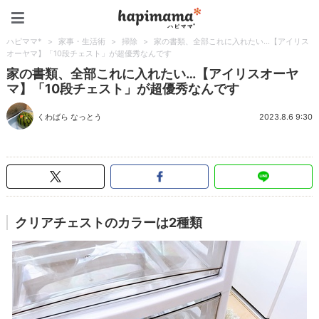
ハピママ*
ハピママ*
>
家事・生活術
>
掃除
>
家の書類、全部これに入れたい…【アイリス
オーヤマ】「10段チェスト」が超優秀なんです
家の書類、全部これに入れたい…【アイリスオーヤ
マ】「10段チェスト」が超優秀なんです
くわばら なっとう
2023.8.6 9:30
クリアチェストのカラーは2種類