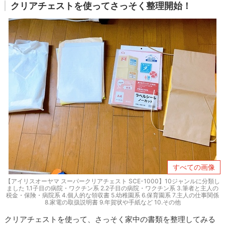
クリアチェストを使ってさっそく整理開始！
すべての画像
【アイリスオーヤマ スーパークリアチェスト SCE-1000】10ジャンルに分類し
ました 1.1子目の病院・ワクチン系 2.2子目の病院・ワクチン系 3.筆者と主人の
税金・保険・病院系 4.個人的な領収書 5.幼稚園系 6.保育園系 7.主人の仕事関係
8.家電の取扱説明書 9.年賀状や手紙など 10.その他
クリアチェストを使って、さっそく家中の書類を整理してみる