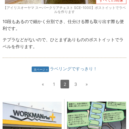
【アイリスオーヤマ スーパークリアチェスト SCE-1000】ポストイットでラベ
ルを作ります
10段もあるので細かく分別でき、仕分ける際も取り出す際も便
利です。
テプラなどがないので、ひとまずありもののポストイットでラ
ベルを作ります。
ラベリングですっきり！
次ページ
«
1
2
3
»