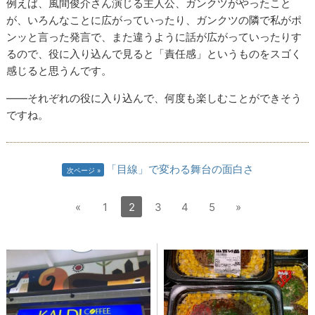
例えば、風間俊介さん演じる主人公、ガンクツがやったこと
が、いろんなことに広がっていったり、ガンクツの隣で私がポ
ンッと言った発言で、また違うように話が広がっていったりす
るので、役に入り込んで見ると「責任感」というものをスゴく
感じると思うんです。
――それぞれの役に入り込んで、何度も楽しむことができそう
ですね。
「目線」で変わる舞台の面白さ
次ページ
«
1
2
3
4
5
»