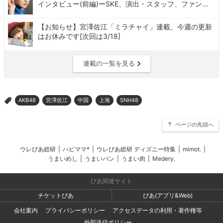
インタビュー(前編)ーSKE、演出・スタッフ、ファン...
【お知らせ】宮澤佐江「ミラチャイ」連載、今週の更新
はお休みです[次回は3/18]
連載の一覧を見る
AKB48
宮澤佐江
中国
上海
SNH48
>
ページの先頭へ
ウレぴあ総研
|
ハピママ*
|
ウレぴあ総研 ディズニー特集
|
mimot.
|
うまいめし
|
うまいパン
|
うまい肉
|
Medery.
ぴあ関連サイト
チケットぴあ
ぴあ(アプリ&Web)
会社案内
プライバシーポリシー
アクセスデータの利用・著作権等
外部送信ポリシー