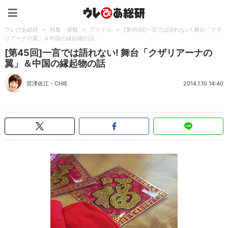
ウレぴあ総研（うれぴあ）
ウレぴあ総研
>
特集・連載
>
アイドル
>
[第45回]一言では語れない! 舞台「クザ
リアーナの翼」＆中国の縁起物の話
[第45回]一言では語れない! 舞台「クザリアーナの
翼」＆中国の縁起物の話
宮澤佐江
・
CHIE
2014.1.10 14:40