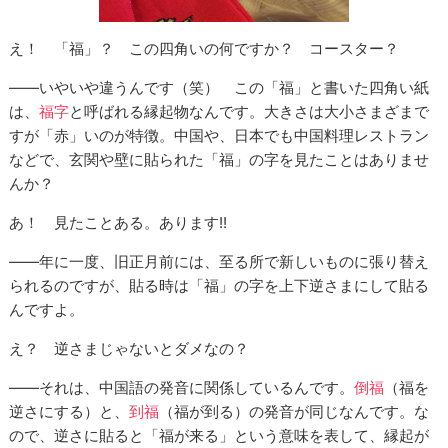
え！ 「福」？ この四角いの何ですか？ コースター？
――いやいや違うんです（笑） この「福」と書いた四角い紙
は、
福字
と呼ばれる縁起物なんです。大きさは大小さまざまで
すが「赤」いのが特徴。中国や、日本でも中国料理レストラン
などで、玄関や壁に貼られた「福」の字を見たことはありませ
んか？
あ！ 見たことある。あります!!
――年に一度、旧正月前には、至る所で新しいものに張り替え
られるのですが、貼る時は「福」の字を上下逆さまにして貼る
んですよ。
え？ 逆さまじゃないとダメなの？
――それは、中国語の発音に関係しているんです。
倒福
（福を
逆さにする）と、
到福
（福が到る）の発音が同じなんです。な
ので、逆さに貼ると「福が来る」という意味を表して、縁起が