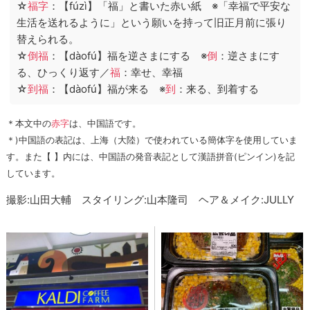
☆
福字
：【fúzì】「福」と書いた赤い紙 ※「幸福で平安な
生活を送れるように」という願いを持って旧正月前に張り
替えられる。
☆
倒福
：【dàofú】福を逆さまにする ※
倒
：逆さまにす
る、ひっくり返す／
福
：幸せ、幸福
☆
到福
：【dàofú】福が来る ※
到
：来る、到着する
＊本文中の
赤字
は、中国語です。
＊)中国語の表記は、上海（大陸）で使われている簡体字を使用していま
す。また【 】内には、中国語の発音表記として漢語拼音(ピンイン)を記
しています。
撮影:山田大輔 スタイリング:山本隆司 ヘア＆メイク:JULLY