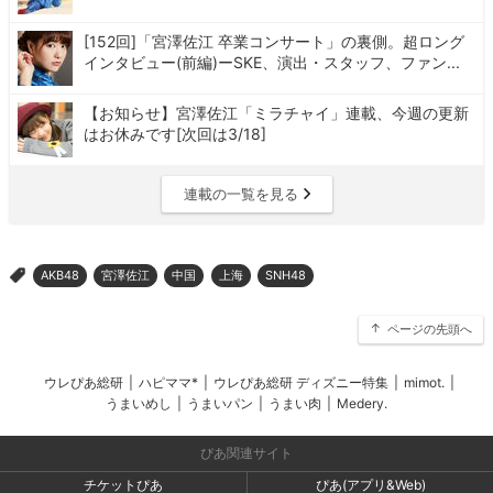
[152回]「宮澤佐江 卒業コンサート」の裏側。超ロング
インタビュー(前編)ーSKE、演出・スタッフ、ファン...
【お知らせ】宮澤佐江「ミラチャイ」連載、今週の更新
はお休みです[次回は3/18]
連載の一覧を見る
AKB48
宮澤佐江
中国
上海
SNH48
>
ページの先頭へ
ウレぴあ総研
|
ハピママ*
|
ウレぴあ総研 ディズニー特集
|
mimot.
|
うまいめし
|
うまいパン
|
うまい肉
|
Medery.
ぴあ関連サイト
チケットぴあ
ぴあ(アプリ&Web)