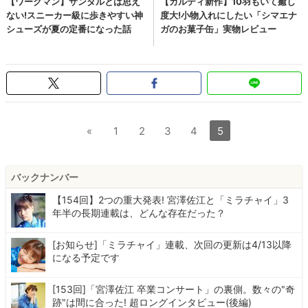
«
1
2
3
4
5
バックナンバー
【154回】2つの重大発表! 宮澤佐江と「ミラチャイ」3
年半の長期連載は、どんな存在だった？
[お知らせ]「ミラチャイ」連載、次回の更新は4/13以降
になる予定です
[153回]「宮澤佐江 卒業コンサート」の裏側。数々の"奇
跡"は間に合った! 超ロングインタビュー(後編)