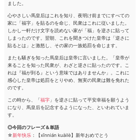
ました。
心やさしい馬皇后はこれを知り、夜明け前までにすべての
家に「福字」を貼るのを命じ、民衆はこれに従いました。
しかし一軒だけ文字を読めない家が「福」を逆さに貼って
しまったのです。翌朝、これを聞きつけた皇帝は「逆さに
貼るとは」と激怒し、その家の一族処罰を命じます。
またも騒ぎを知った馬皇后は皇帝に言いました。「皇帝が
来ることを知った民衆が、わざと逆さに貼ったのです。こ
れは『福が到る』という意味ではありませんか」。これに
感心した皇帝は処罰をとりやめ、無実の民衆は難を免れた
のです。
この時から、「
福字
」を逆さに貼って平安幸福を願うよう
になり、馬皇后を記念するようになった、といわれていま
す。
◎今回のフレーズ＆単語
☆
新年快乐
：【xīnnián kuàilè】新年おめでとう