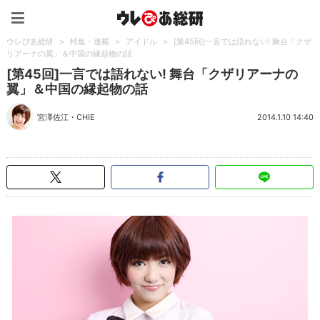
ウレぴあ総研（うれぴあ）
ウレぴあ総研
>
特集・連載
>
アイドル
>
[第45回]一言では語れない! 舞台「クザ
リアーナの翼」＆中国の縁起物の話
[第45回]一言では語れない! 舞台「クザリアーナの
翼」＆中国の縁起物の話
宮澤佐江
・
CHIE
2014.1.10 14:40