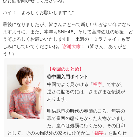
ひお話を聞かせてくださいね。
ハイ！ よろしくお願いします ^_^
最後になりましたが、皆さんにとって新しい年がよい年になり
ますように。また、本年もSNH48、そして宮澤佐江の応援、ど
うぞよろしくお願いいたします!!! 来週の「ミラチャイ」も楽
しみにしていてくださいね。
谢谢大家！
（皆さん、ありがと
う！）
【今回のまとめ】
◎中国入門ポイント
中国でよく見かける「
福字
」ですが、
逆さに貼るのには、さまざまな伝説が
あります。
明洪武帝の時代の春節のころ。無実の
罪で皇帝の怒りをかった人物がいまし
た。皇帝は処罰に行くため、その目印
として、その人物以外の家々にひそかに「
福字
」を貼らせ