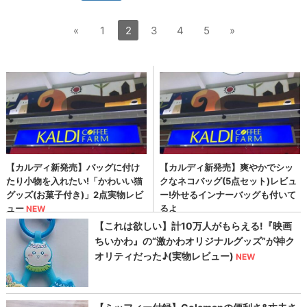
«
1
2
3
4
5
»