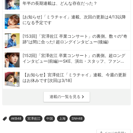
年半の長期連載は、どんな存在だった？
[お知らせ]「ミラチャイ」連載、次回の更新は4/13以降
になる予定です
[153回]「宮澤佐江 卒業コンサート」の裏側。数々の"奇
跡"は間に合った! 超ロングインタビュー(後編)
[152回]「宮澤佐江 卒業コンサート」の裏側。超ロング
インタビュー(前編)ーSKE、演出・スタッフ、ファン...
【お知らせ】宮澤佐江「ミラチャイ」連載、今週の更新
はお休みです[次回は3/18]
連載の一覧を見る
AKB48
宮澤佐江
中国
上海
SNH48
>