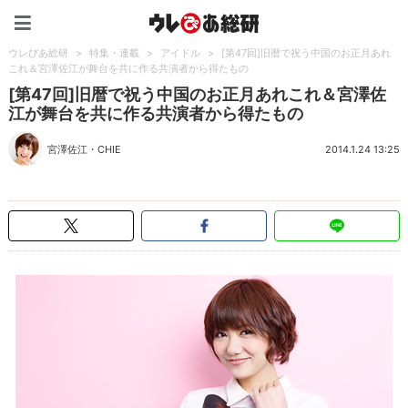
ウレぴあ総研（うれぴあ）
ウレぴあ総研
>
特集・連載
>
アイドル
>
[第47回]旧暦で祝う中国のお正月あれ
これ＆宮澤佐江が舞台を共に作る共演者から得たもの
[第47回]旧暦で祝う中国のお正月あれこれ＆宮澤佐
江が舞台を共に作る共演者から得たもの
宮澤佐江
・
CHIE
2014.1.24 13:25