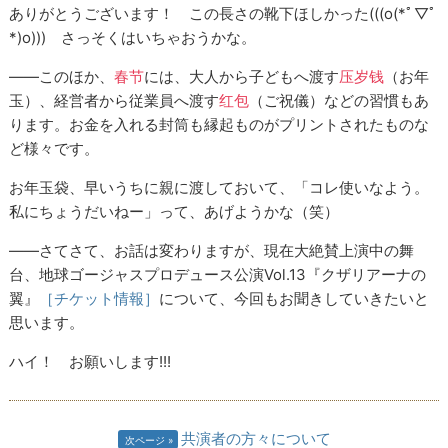
ありがとうございます！ この長さの靴下ほしかった(((o(*ﾟ▽ﾟ
*)o))) さっそくはいちゃおうかな。
――このほか、
春节
には、大人から子どもへ渡す
压岁钱
（お年
玉）、経営者から従業員へ渡す
红包
（ご祝儀）などの習慣もあ
ります。お金を入れる封筒も縁起ものがプリントされたものな
ど様々です。
お年玉袋、早いうちに親に渡しておいて、「コレ使いなよう。
私にちょうだいねー」って、あげようかな（笑）
――さてさて、お話は変わりますが、現在大絶賛上演中の舞
台、地球ゴージャスプロデュース公演Vol.13『クザリアーナの
翼』
［チケット情報］
について、今回もお聞きしていきたいと
思います。
ハイ！ お願いします!!!
共演者の方々について
次ページ