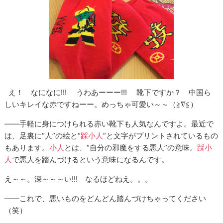
え！ なになに!!! うわあーーー!!! 靴下ですか？ 中国ら
しいキレイな赤ですねーー。めっちゃ可愛い～～（≧∇≦）
――手軽に身につけられる赤い靴下も人気なんですよ。最近で
は、足裏に“人”の絵と“
踩小人
”と文字がプリントされているもの
もあります。
小人
とは、“自分の邪魔をする悪人”の意味。
踩小
人
で悪人を踏んづけるという意味になるんです。
え～～。深～～～い!!! なるほどねえ。。。
――これで、悪いものをどんどん踏んづけちゃってください
（笑）