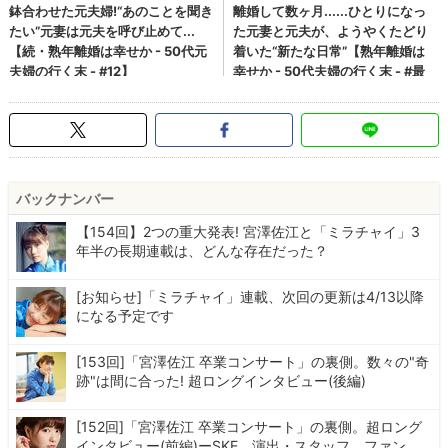
バックナンバー
【154回】2つの重大発表! 宮澤佐江と「ミラチャイ」3
年半の長期連載は、どんな存在だった？
[お知らせ]「ミラチャイ」連載、次回の更新は4/13以降
になる予定です
[153回]「宮澤佐江 卒業コンサート」の裏側。数々の"奇
跡"は間に合った! 超ロングインタビュー(後編)
[152回]「宮澤佐江 卒業コンサート」の裏側。超ロング
インタビュー(前編)ーSKE、演出・スタッフ、ファン...