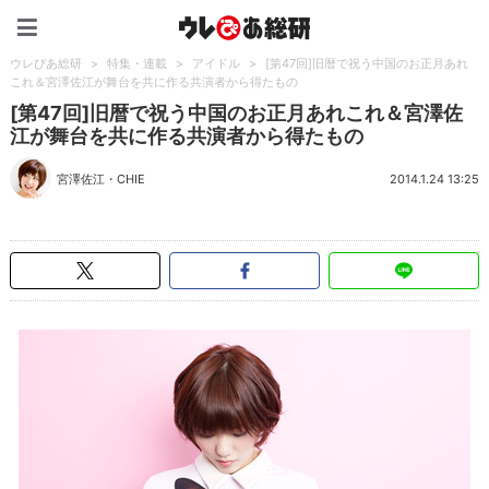
ウレぴあ総研（うれぴあ）
ウレぴあ総研
>
特集・連載
>
アイドル
>
[第47回]旧暦で祝う中国のお正月あれ
これ＆宮澤佐江が舞台を共に作る共演者から得たもの
[第47回]旧暦で祝う中国のお正月あれこれ＆宮澤佐
江が舞台を共に作る共演者から得たもの
宮澤佐江
・
CHIE
2014.1.24 13:25