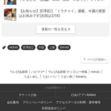
【お知らせ】宮澤佐江「ミラチャイ」連載、今週の更新
はお休みです[次回は3/18]
連載の一覧を見る
AKB48
宮澤佐江
中国
上海
SNH48
>
ページの先頭へ
ウレぴあ総研
|
ハピママ*
|
ウレぴあ総研 ディズニー特集
|
mimot.
|
うまいめし
|
うまいパン
|
うまい肉
|
Medery.
ぴあ関連サイト
チケットぴあ
ぴあ(アプリ&Web)
会社案内
プライバシーポリシー
アクセスデータの利用・著作権等
外部送信ポリシー