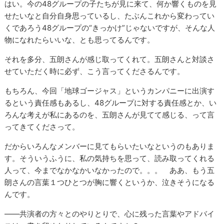
はい。今の48グループの子たちが見に来て、何か響くものを見
せたいなと自分自身思っているし、たぶんこれから変わってい
くであろう48グループの“きっかけ”じゃないですが、そんな人
物になれたらいいな、とも思ってるんです。
それを多分、五朗さんが感じ取ってくれて。五朗さんと対談さ
せていただく時に必ず、こう言ってくださるんです。
もちろん、今回「地球ゴージャス」というカンパニーに出演す
るという責任感もあるし、48グループに対する責任感とか、い
ろんな考えが私にあるのを、五朗さんが見てて感じる、って言
ってきてくださって。
だからいろんなメンバーに見てもらいたいなというのもありま
す。そういうふうに、私の気持ちを思って、読み取ってくれる
人って、今までなかなかいなかったので。。。 ああ、もう五
朗さんの言葉１つひとつが胸に響くというか、泣きそうになる
んです。
――共演者の方々とのやりとりで、心に残った言葉やアドバイ