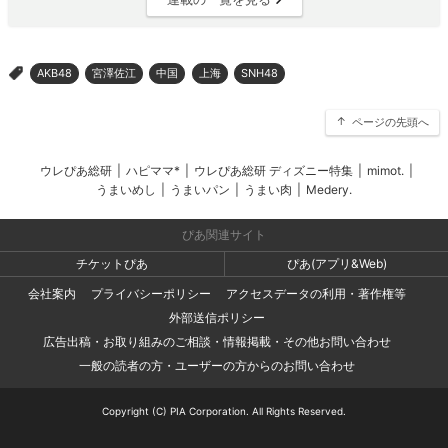
AKB48
宮澤佐江
中国
上海
SNH48
>
ページの先頭へ
ウレぴあ総研
|
ハピママ*
|
ウレぴあ総研 ディズニー特集
|
mimot.
|
うまいめし
|
うまいパン
|
うまい肉
|
Medery.
ぴあ関連サイト
チケットぴあ
ぴあ(アプリ&Web)
会社案内
プライバシーポリシー
アクセスデータの利用・著作権等
外部送信ポリシー
広告出稿・お取り組みのご相談・情報掲載・その他お問い合わせ
一般の読者の方・ユーザーの方からのお問い合わせ
Copyright (C) PIA Corporation. All Rights Reserved.