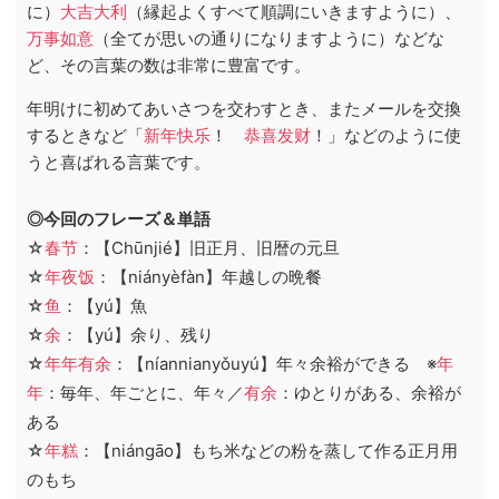
に）
大吉大利
（縁起よくすべて順調にいきますように）、
万事如意
（全てが思いの通りになりますように）などな
ど、その言葉の数は非常に豊富です。
年明けに初めてあいさつを交わすとき、またメールを交換
するときなど「
新年快乐
！
恭喜发财
！」などのように使
うと喜ばれる言葉です。
◎今回のフレーズ＆単語
☆
春节
：【Chūnjié】旧正月、旧暦の元旦
☆
年夜饭
：【niányèfàn】年越しの晩餐
☆
鱼
：【yú】魚
☆
余
：【yú】余り、残り
☆
年年有余
：【níannianyǒuyú】年々余裕ができる ※
年
年
：毎年、年ごとに、年々／
有余
：ゆとりがある、余裕が
ある
☆
年糕
：【niángāo】もち米などの粉を蒸して作る正月用
のもち