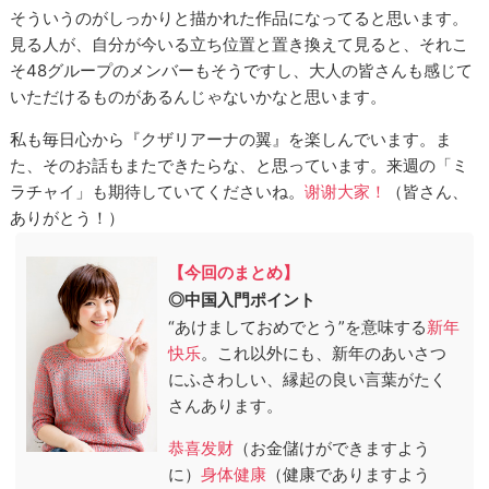
そういうのがしっかりと描かれた作品になってると思います。
見る人が、自分が今いる立ち位置と置き換えて見ると、それこ
そ48グループのメンバーもそうですし、大人の皆さんも感じて
いただけるものがあるんじゃないかなと思います。
私も毎日心から『クザリアーナの翼』を楽しんでいます。ま
た、そのお話もまたできたらな、と思っています。来週の「ミ
ラチャイ」も期待していてくださいね。
谢谢大家！
（皆さん、
ありがとう！）
【今回のまとめ】
◎中国入門ポイント
“あけましておめでとう”を意味する
新年
快乐
。これ以外にも、新年のあいさつ
にふさわしい、縁起の良い言葉がたく
さんあります。
恭喜发财
（お金儲けができますよう
に）
身体健康
（健康でありますよう