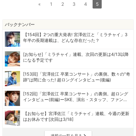
«
1
2
3
4
5
バックナンバー
【154回】2つの重大発表! 宮澤佐江と「ミラチャイ」3
年半の長期連載は、どんな存在だった？
[お知らせ]「ミラチャイ」連載、次回の更新は4/13以降
になる予定です
[153回]「宮澤佐江 卒業コンサート」の裏側。数々の"奇
跡"は間に合った! 超ロングインタビュー(後編)
[152回]「宮澤佐江 卒業コンサート」の裏側。超ロング
インタビュー(前編)ーSKE、演出・スタッフ、ファン...
【お知らせ】宮澤佐江「ミラチャイ」連載、今週の更新
はお休みです[次回は3/18]
連載の一覧を見る