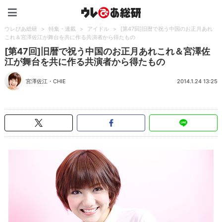
ウレぴあ総研（うれぴあ）
ウレぴあ総研
>
特集・連載
>
アイドル
>
[第47回]旧暦で祝う中国のお正月あれ
これ＆宮澤佐江が舞台を共に作る共演者から得たもの
[第47回]旧暦で祝う中国のお正月あれこれ＆宮澤佐
江が舞台を共に作る共演者から得たもの
宮澤佐江
・
CHIE
2014.1.24 13:25