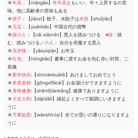
☆
年高
：【niángāo】
年年高
ともいい、年々上昇するの意
味。他に高齢者の意味もある
☆
饺子
：【jiǎozi】餃子。水餃子は
水饺
【shuǐjiǎo】
☆
元宝
：【yuánbǎo】中国古代の貨幣
☆
踩小人
：【cǎi xiǎorén】悪人を踏みつける ※
踩
：踏
む、踏みつける／
小人
： 自分を邪魔する悪人
☆
压岁钱
：【yāsuìqián】お年玉
☆
红包
：【hóngbāo】慶事に渡すお金を包む赤い封筒。ご
祝儀
☆
新年快乐
:【xīnniánkuàilè】あけましておめでとう
☆
恭喜发财
:【gōngxǐfācái】お金儲けができますように
☆
身体健康
:【shēntǐjiànkāng】健康でありますように
☆
大吉大利
:【dàjídàlì】縁起よくすべて順調にいきますよ
うに
☆
万事如意
:【wànshìrúyì】全てが思いの通りになりますよ
うに