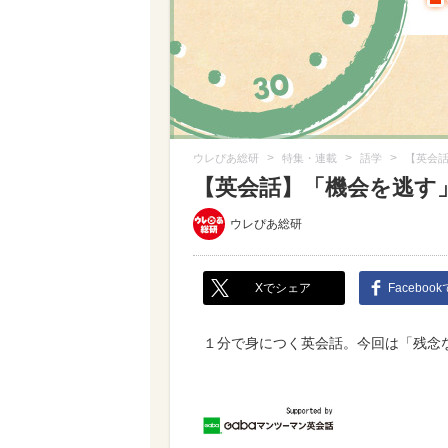
>
>
>
ウレぴあ総研
特集・連載
語学
【英会
【英会話】「機会を逃す
ウレぴあ総研
Xでシェア
Faceboo
１分で身につく英会話。今回は「残念