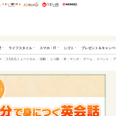
総研 ディズニー特集
mimot.
うまいめし
うまいパン
うまい肉
Medery.
ぴあ総研（うれぴあ）
愛
ライフスタイル
スマホ・IT
シゴト
プレゼント＆キャンペ
メ
2.5次元ミュージカル
演劇
ニコ動
本・マンガ
ゲーム
イベント