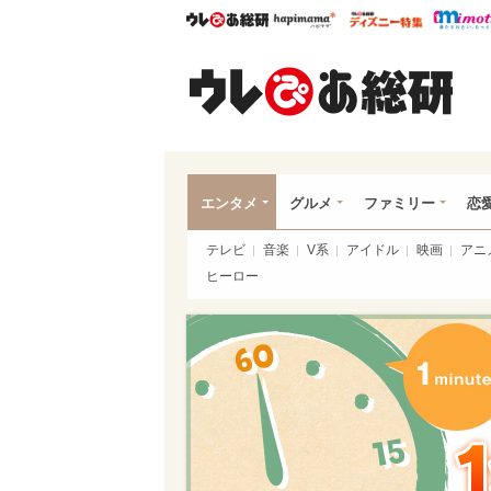
ウレぴあ総研
ハピママ*
ウレぴあ
ウレ
エンタメ
グルメ
ファミリー
恋
テレビ
音楽
V系
アイドル
映画
アニ
ヒーロー