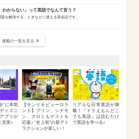
、わからない」って英語でなんて言う？
問題を解決する」ときなどに使える英会話です。
連載の一覧を見る
き”に本気
【サンリオピューロラ
リアルな日常英語が満
ディズニ
ンド】プリン、シナモ
載！『ドラえもんどこ
アプリが
ン、クロミもゲストを
でも英語』は読むだけ
に充実♪
応援♪ “史上初”の新アト
で英語を学べる♪
ラクションが楽しい！