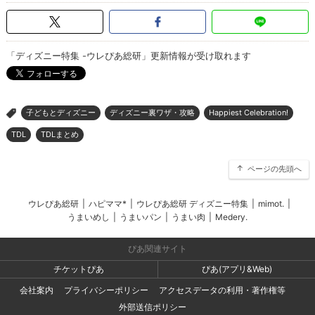
「ディズニー特集 -ウレぴあ総研」更新情報が受け取れます
子どもとディズニー
ディズニー裏ワザ・攻略
Happiest Celebration!
>
TDL
TDLまとめ
ページの先頭へ
ウレぴあ総研
|
ハピママ*
|
ウレぴあ総研 ディズニー特集
|
mimot.
|
うまいめし
|
うまいパン
|
うまい肉
|
Medery.
ぴあ関連サイト
チケットぴあ
ぴあ(アプリ&Web)
会社案内
プライバシーポリシー
アクセスデータの利用・著作権等
外部送信ポリシー