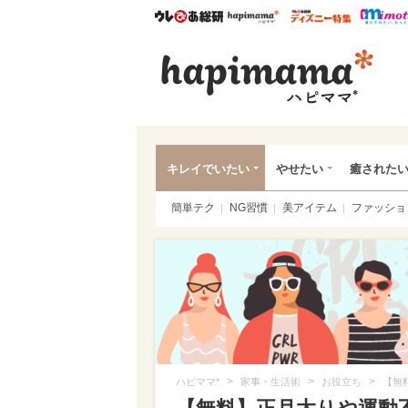
ウレぴあ総研
ハピママ*
ウレぴあ
ハピ
キレイでいたい
やせたい
癒された
簡単テク
NG習慣
美アイテム
ファッショ
>
>
>
ハピママ*
家事・生活術
お役立ち
【無