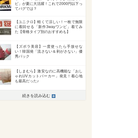
ピ」が夏に大活躍！これで2000円以下っ
てバグでは？
【ユニクロ】軽くて涼しい！一枚で無限
に着回せる「新作3wayワンピ」着てみ
た【骨格タイプ別のおすすめも】
【ズボラ美容】一度使ったら手放せな
い！韓国発「流さない＆剥がさない」優
秀パック
【しまむら】激安なのに高機能な「おし
ゃれUVカットパーカー」発見！着心地
も最高だった♪
続きを読み込む