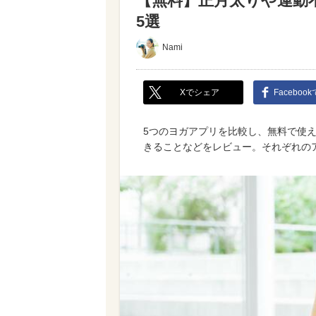
【無料】正月太りや運動
5選
Nami
Xでシェア
Faceboo
5つのヨガアプリを比較し、無料で使
きることなどをレビュー。それぞれの