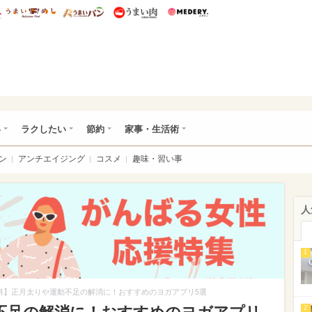
総研 ディズニー特集
mimot.
うまいめし
うまいパン
うまい肉
Medery.
ママ*
い
ラクしたい
節約
家事・生活術
ン
アンチエイジング
コスメ
趣味・習い事
人
1
料】正月太りや運動不足の解消に！おすすめのヨガアプリ5選
2