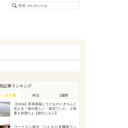
気記事ランキング
いま人気
昨日
1週間
【coca】部屋着級にラクなのにきちんと
見える！毎日着たい「激安ワンピ」が真
夏も快適だよ【旅行にも◎】
ワークマン新作「ひんやり多機能ワン