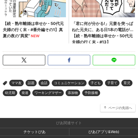
ママ友
話題
会話
コミュニケーション
子ども
子育て
育児
>
幼児期
発達
ワーキングマザー
添加物
予防接種
ページの先頭へ
ぴあ関連サイト
チケットぴあ
ぴあ(アプリ&Web)