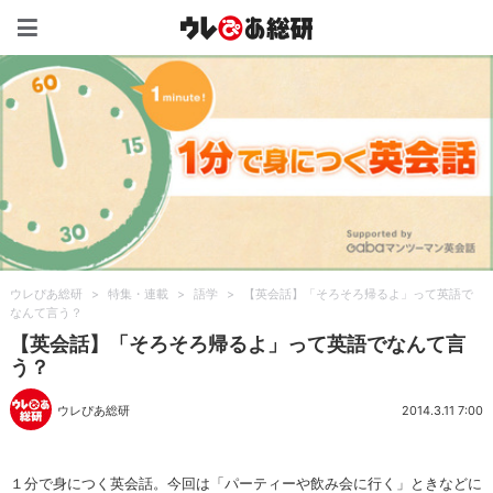
ウレぴあ総研（うれぴあ）
ウレぴあ総研
>
特集・連載
>
語学
>
【英会話】「そろそろ帰るよ」って英語で
なんて言う？
【英会話】「そろそろ帰るよ」って英語でなんて言
う？
ウレぴあ総研
2014.3.11 7:00
１分で身につく英会話。今回は「パーティーや飲み会に行く」ときなどに