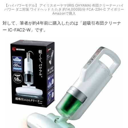
【ハイパワーモデル】 アイリスオーヤマ(IRIS OHYAMA) 布団クリーナー ハイ
パワー ダニ対策 ワイドヘッド たたき 約14,000回/分 FCA-22H-C アイボリー
Amazonで購入
対して、筆者が約4年前に購入したのは「超吸引布団クリーナ
ー IC-FAC2-W」です。