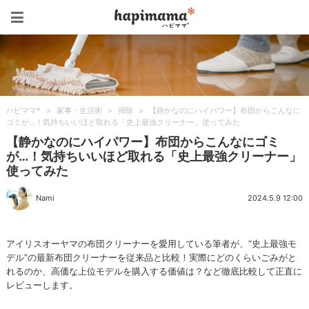
ハピママ*
ハピママ*
>
家事・生活術
>
掃除
>
【静かなのにハイパワー】布団からこんなに
ゴミが…！気持ちいいほど取れる「史上最強クリーナー」使ってみた
【静かなのにハイパワー】布団からこんなにゴミ
が…！気持ちいいほど取れる「史上最強クリーナー」
使ってみた
Nami
2024.5.9 12:00
アイリスオーヤマの布団クリーナーを愛用している筆者が、“史上最強モ
デル”の最新布団クリーナーを従来品と比較！実際にどのくらいごみがと
れるのか、高価な上位モデルを購入する価値は？など徹底比較して正直に
レビューします。