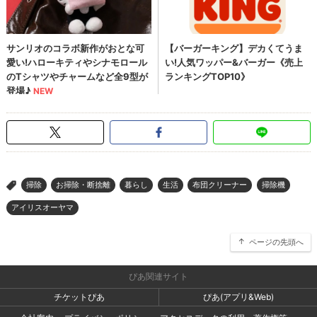
掃除
お掃除・断捨離
暮らし
生活
布団クリーナー
掃除機
>
アイリスオーヤマ
ページの先頭へ
ぴあ関連サイト
チケットぴあ
ぴあ(アプリ&Web)