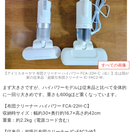
すべての画像
【アイリスオーヤマ 布団クリーナー ハイパワー FCA-22H-C（右）】左は我が
家の従来品「超吸引布団クリーナー IC-FAC2-W」
まず大きさですが、ハイパワーモデルは従来品と比べて全体的
に一回り大きめです。重さも600gほど重くなっています。
【布団クリーナー ハイパワー FCA-22H-C】
収納時サイズ：幅約30×奥行約16.7×高さ約42cm
重量：約2.2kg（電源コード含む）
【従来品：超吸引布団クリーナー IC-FAC2-W】