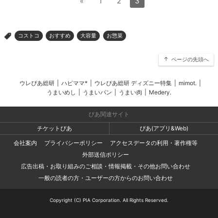
«
1
2
3
コストコ
おすすめ
大容量
お惣菜
>
ページの先頭へ
ウレぴあ総研
|
ハピママ*
|
ウレぴあ総研 ディズニー特集
|
mimot.
|
うまいめし
|
うまいパン
|
うまい肉
|
Medery.
ぴあ関連サイト
チケットぴあ
ぴあ(アプリ&Web)
会社案内
プライバシーポリシー
アクセスデータの利用・著作権等
外部送信ポリシー
広告出稿・お取り組みのご相談・情報掲載・その他お問い合わせ
一般の読者の方・ユーザーの方からのお問い合わせ
Copyright (C) PIA Corporation. All Rights Reserved.