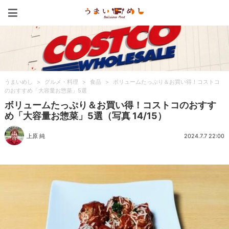
うまいめし
うまいめし
>
グルメ・料理
>
食品
>
ボリュームたっぷり＆お買い得！コストコ
のおすすめ「大容量お惣菜」5選
ボリュームたっぷり＆お買い得！コストコのおすす
め「大容量お惣菜」5選（写真 14/15）
上原 純
2024.7.7 22:00