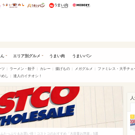
総研 ディズニー特集
mimot.
うまいめし
うまいパン
うまい肉
Medery.
いめし
はん
エリア別グルメ
うまい肉
うまいパン
ーツ
ラーメン・餃子
カレー
揚げもの
メガグルメ
ファミレス・大手チェ
りめし
達人のイチオシ！
人
1
ームたっぷり＆お買い得！コストコのおすすめ「大容量お惣菜」5選