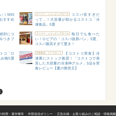
い！SNS
コスパ良すぎだ
スーパー・ショッピングモール
おすすめ
って…！大容量が助かるコストコ「冷
凍食品」5選
絶対にコ
毎日でも食べた
スーパー・ショッピングモール
みつきフ
い！ロピアの「コスパ抜群パン」5選、
コスパ最高すぎて驚き！
トコ「ロ
【コストコ実食】冷
冷凍食品・インスタント
み物5選
凍庫にストック推奨！「コストコで発
見した大容量の冷凍神グルメ」3品を実
食レビュー【夏の救世主】
菜
の利用・著作権等
外部送信ポリシー
広告出稿・お取り組みのご相談・情報掲載