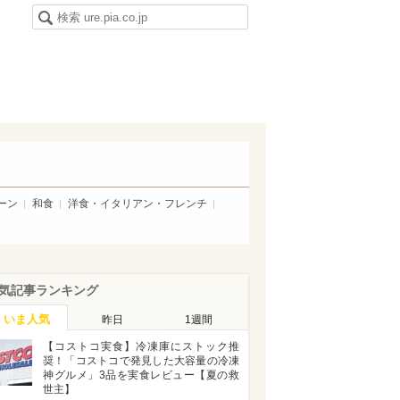
ーン
和食
洋食・イタリアン・フレンチ
気記事ランキング
いま人気
昨日
1週間
【コストコ実食】冷凍庫にストック推
奨！「コストコで発見した大容量の冷凍
神グルメ」3品を実食レビュー【夏の救
世主】