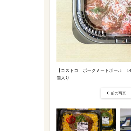
【コストコ ポークミートボール 141
個入り
前の写真