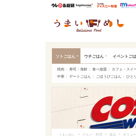
ウレぴあ総研
ハピママ*
ウレぴあ
うま
ソトごはん
ウチごはん
イベントご
焼肉
寿司・海鮮
食べ放題
カフェ・スイ
中華
デートごはん
ごほうびごはん
ひと
>
>
>
うまいめし
グルメ・料理
食品
ボリュ