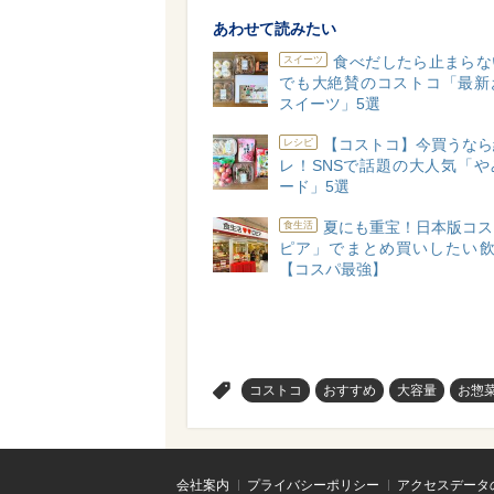
あわせて読みたい
食べだしたら止まらな
スイーツ
でも大絶賛のコストコ「最新
スイーツ」5選
【コストコ】今買うなら
レシピ
レ！SNSで話題の大人気「や
ード」5選
夏にも重宝！日本版コス
食生活
ピア」でまとめ買いしたい飲
【コスパ最強】
>
コストコ
おすすめ
大容量
お惣
会社案内
プライバシーポリシー
アクセスデータ