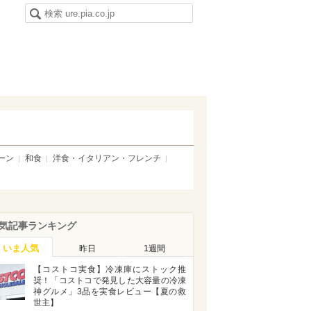
ーン
和食
洋食・イタリアン・フレンチ
気記事ランキング
いま人気
昨日
1週間
【コストコ実食】冷凍庫にストック推
奨！「コストコで発見した大容量の冷凍
神グルメ」3品を実食レビュー【夏の救
世主】