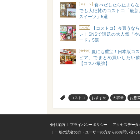
食べだしたら止まらな
スイーツ
でも大絶賛のコストコ「最新
スイーツ」5選
【コストコ】今買うなら
レシピ
レ！SNSで話題の大人気「や
ード」5選
夏にも重宝！日本版コス
食生活
ピア」でまとめ買いしたい飲
【コスパ最強】
>
コストコ
おすすめ
大容量
お惣
会社案内
プライバシーポリシー
アクセスデータ
一般の読者の方・ユーザーの方からのお問い合わ