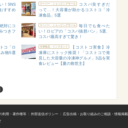
い！SNS
コスパ良すぎだ
スーパー・ショッピングモール
おすすめ
って…！大容量が助かるコストコ「冷
凍食品」5選
絶対にコ
毎日でも食べた
スーパー・ショッピングモール
みつきフ
い！ロピアの「コスパ抜群パン」5選、
コスパ最高すぎて驚き！
トコ「ロ
【コストコ実食】冷
冷凍食品・インスタント
み物5選
凍庫にストック推奨！「コストコで発
見した大容量の冷凍神グルメ」3品を実
食レビュー【夏の救世主】
菜
の利用・著作権等
外部送信ポリシー
広告出稿・お取り組みのご相談・情報掲載
せ