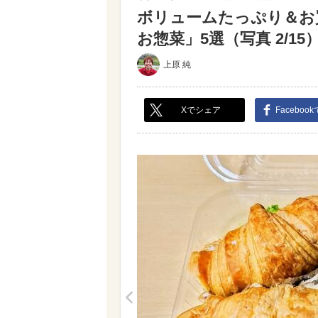
ボリュームたっぷり＆お
お惣菜」5選（写真 2/15
上原 純
Xでシェア
Faceboo
<