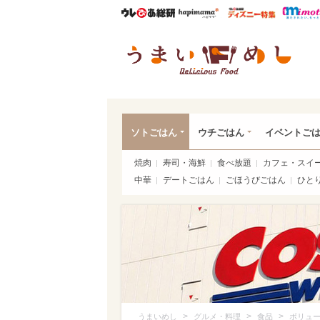
ウレぴあ総研
ハピママ*
ウレぴあ
うま
ソトごはん
ウチごはん
イベントご
焼肉
寿司・海鮮
食べ放題
カフェ・スイ
中華
デートごはん
ごほうびごはん
ひと
>
>
>
うまいめし
グルメ・料理
食品
ボリュ