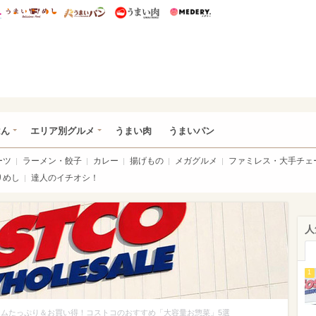
総研 ディズニー特集
mimot.
うまいめし
うまいパン
うまい肉
Medery.
いめし
はん
エリア別グルメ
うまい肉
うまいパン
ーツ
ラーメン・餃子
カレー
揚げもの
メガグルメ
ファミレス・大手チェ
りめし
達人のイチオシ！
人
1
ームたっぷり＆お買い得！コストコのおすすめ「大容量お惣菜」5選