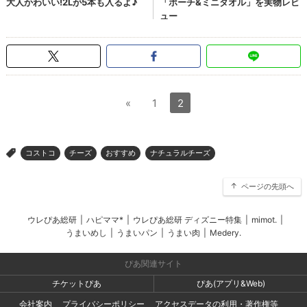
«
1
2
コストコ
チーズ
おすすめ
ナチュラルチーズ
>
ページの先頭へ
ウレぴあ総研
|
ハピママ*
|
ウレぴあ総研 ディズニー特集
|
mimot.
|
うまいめし
|
うまいパン
|
うまい肉
|
Medery.
ぴあ関連サイト
チケットぴあ
ぴあ(アプリ&Web)
会社案内
プライバシーポリシー
アクセスデータの利用・著作権等