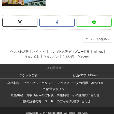
ページの先頭へ
ウレぴあ総研
|
ハピママ*
|
ウレぴあ総研 ディズニー特集
|
mimot.
|
うまいめし
|
うまいパン
|
うまい肉
|
Medery.
ぴあ関連サイト
チケットぴあ
ぴあ(アプリ&Web)
会社案内
プライバシーポリシー
アクセスデータの利用・著作権等
外部送信ポリシー
広告出稿・お取り組みのご相談・情報掲載・その他お問い合わせ
一般の読者の方・ユーザーの方からのお問い合わせ
Copyright (C) PIA Corporation. All Rights Reserved.