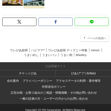
ページの先頭へ
ウレぴあ総研
|
ハピママ*
|
ウレぴあ総研 ディズニー特集
|
mimot.
|
うまいめし
|
うまいパン
|
うまい肉
|
Medery.
ぴあ関連サイト
チケットぴあ
ぴあ(アプリ&Web)
会社案内
プライバシーポリシー
アクセスデータの利用・著作権等
外部送信ポリシー
広告出稿・お取り組みのご相談・情報掲載・その他お問い合わせ
一般の読者の方・ユーザーの方からのお問い合わせ
Copyright (C) PIA Corporation. All Rights Reserved.