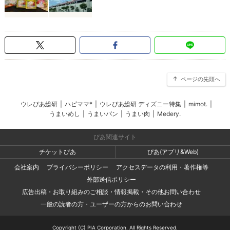
ページの先頭へ
ウレぴあ総研
|
ハピママ*
|
ウレぴあ総研 ディズニー特集
|
mimot.
|
うまいめし
|
うまいパン
|
うまい肉
|
Medery.
ぴあ関連サイト
チケットぴあ
ぴあ(アプリ&Web)
会社案内
プライバシーポリシー
アクセスデータの利用・著作権等
外部送信ポリシー
広告出稿・お取り組みのご相談・情報掲載・その他お問い合わせ
一般の読者の方・ユーザーの方からのお問い合わせ
Copyright (C) PIA Corporation. All Rights Reserved.