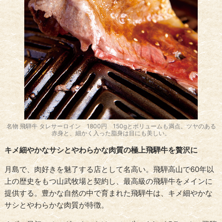
名物 飛騨牛 タレサーロイン 1800円 150gとボリュームも満点。ツヤのある
赤身と、細かく入った脂身は目にも美しい。
キメ細やかなサシとやわらかな肉質の極上飛騨牛を贅沢に
月島で、肉好きを魅了する店として名高い。飛騨高山で60年以
上の歴史をもつ山武牧場と契約し、最高級の飛騨牛をメインに
提供する。豊かな自然の中で育まれた飛騨牛は、キメ細やかな
サシとやわらかな肉質が特徴。