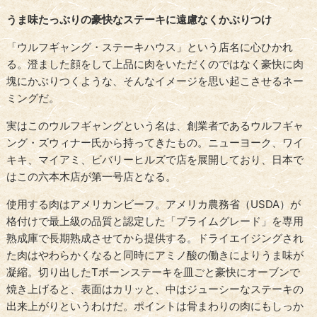
うま味たっぷりの豪快なステーキに遠慮なくかぶりつけ
「ウルフギャング・ステーキハウス」という店名に心ひかれ
る。澄ました顔をして上品に肉をいただくのではなく豪快に肉
塊にかぶりつくような、そんなイメージを思い起こさせるネー
ミングだ。
実はこのウルフギャングという名は、創業者であるウルフギャ
ング・ズウィナー氏から持ってきたもの。ニューヨーク、ワイ
キキ、マイアミ、ビバリーヒルズで店を展開しており、日本で
はこの六本木店が第一号店となる。
使用する肉はアメリカンビーフ。アメリカ農務省（USDA）が
格付けで最上級の品質と認定した「プライムグレード」を専用
熟成庫で長期熟成させてから提供する。ドライエイジングされ
た肉はやわらかくなると同時にアミノ酸の働きによりうま味が
凝縮。切り出したTボーンステーキを皿ごと豪快にオーブンで
焼き上げると、表面はカリッと、中はジューシーなステーキの
出来上がりというわけだ。ポイントは骨まわりの肉にもしっか