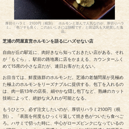
厚切りハラミ 2100円（税別） ホルモンと並んで人気なのが、厚切りハラ
ミ。「色ツヤも良く、このおいしさには脱帽です」と田辺氏も大絶賛した逸
品。
芝浦の問屋直営ホルモンを語るにハズせない店
自由が丘の駅近に、肉好きなら知っておきたい店がある。それ
が「もぐら」。駅前の路地裏に店をかまえる、カウンターふく
めて15席の小さな店だが、連日お客がたえない。
お目当ては、鮮度抜群のホルモンだ。芝浦の老舗問屋が見極め
た極上のホルモンをリーズナブルに提供する。包丁を入れるの
は、肉一筋13年の店長。細やかな隠し包丁など、熟練のカット
技術によって、絶妙な火入れが可能となる。
もうひとつ、必ず注文したいのが、厚切りハラミ2100円（税
別）。「表面を何度もひっくり返して焼き色がついたら食べご
ろ。ハサミで切った時に、中心がローズピンクになっているの