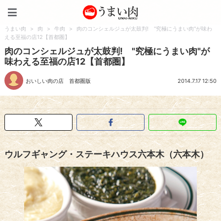
うまい肉
うまい肉
>
肉
>
牛肉
>
肉のコンシェルジュが太鼓判! "究極にうまい肉"が味わ
える至福の店12【首都圏】
肉のコンシェルジュが太鼓判! "究極にうまい肉"が
味わえる至福の店12【首都圏】
おいしい肉の店 首都圏版
2014.7.17 12:50
ウルフギャング・ステーキハウス六本木（六本木）