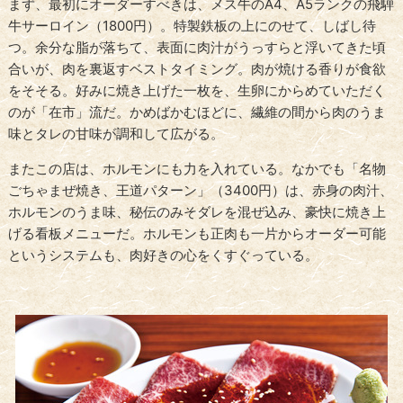
まず、最初にオーダーすべきは、メス牛のA4、A5ランクの飛騨
牛サーロイン（1800円）。特製鉄板の上にのせて、しばし待
つ。余分な脂が落ちて、表面に肉汁がうっすらと浮いてきた頃
合いが、肉を裏返すベストタイミング。肉が焼ける香りが食欲
をそそる。好みに焼き上げた一枚を、生卵にからめていただく
のが「在市」流だ。かめばかむほどに、繊維の間から肉のうま
味とタレの甘味が調和して広がる。
またこの店は、ホルモンにも力を入れている。なかでも「名物
ごちゃまぜ焼き、王道パターン」（3400円）は、赤身の肉汁、
ホルモンのうま味、秘伝のみそダレを混ぜ込み、豪快に焼き上
げる看板メニューだ。ホルモンも正肉も一片からオーダー可能
というシステムも、肉好きの心をくすぐっている。