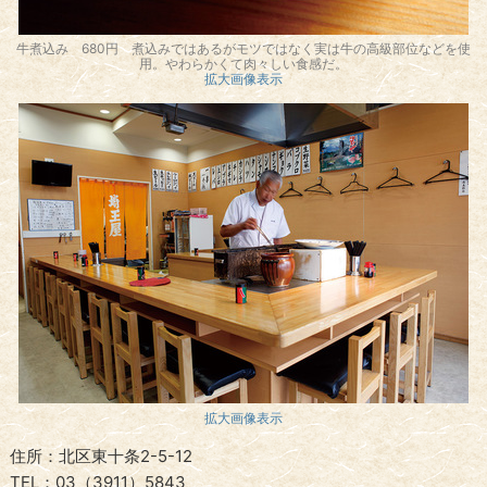
牛煮込み 680円 煮込みではあるがモツではなく実は牛の高級部位などを使
用。やわらかくて肉々しい食感だ。
拡大画像表示
拡大画像表示
住所：北区東十条2-5-12
TEL：03（3911）5843