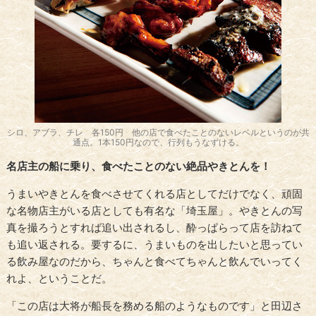
シロ、アブラ、チレ 各150円 他の店で食べたことのないレベルというのが共
通点。1本150円なので、行列もうなずける。
名店主の船に乗り、食べたことのない絶品やきとんを！
うまいやきとんを食べさせてくれる店としてだけでなく、頑固
な名物店主がいる店としても有名な「埼玉屋」。やきとんの写
真を撮ろうとすれば追い出されるし、酔っぱらって店を訪ねて
も追い返される。要するに、うまいものを出したいと思ってい
る飲み屋なのだから、ちゃんと食べてちゃんと飲んでいってく
れよ、ということだ。
「この店は大将が船長を務める船のようなものです」と田辺さ