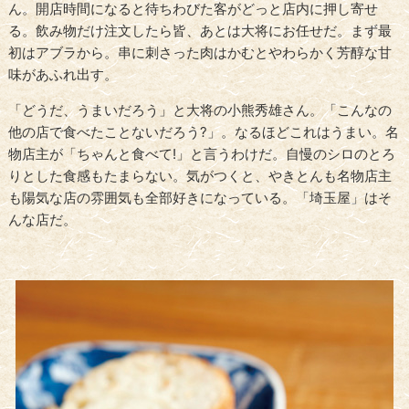
ん。開店時間になると待ちわびた客がどっと店内に押し寄せ
る。飲み物だけ注文したら皆、あとは大将にお任せだ。まず最
初はアブラから。串に刺さった肉はかむとやわらかく芳醇な甘
味があふれ出す。
「どうだ、うまいだろう」と大将の小熊秀雄さん。「こんなの
他の店で食べたことないだろう?」。なるほどこれはうまい。名
物店主が「ちゃんと食べて!」と言うわけだ。自慢のシロのとろ
りとした食感もたまらない。気がつくと、やきとんも名物店主
も陽気な店の雰囲気も全部好きになっている。「埼玉屋」はそ
んな店だ。