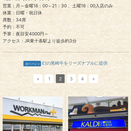
営業：月～金曜16：00～21：30 、土曜16：00入店のみ
休業：日曜・祝日休
席数：34席
予約：不可
予算：夜目安4000円～
アクセス：JR東十条駅より徒歩約3分
幻の尾崎牛をリーズナブルに提供
次ページ
«
1
2
3
4
»