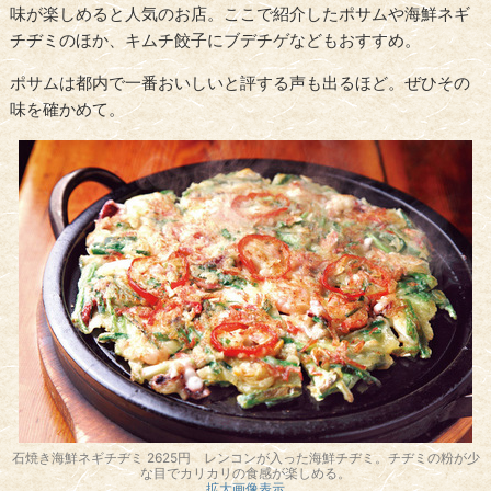
味が楽しめると人気のお店。ここで紹介したポサムや海鮮ネギ
チヂミのほか、キムチ餃子にブデチゲなどもおすすめ。
ポサムは都内で一番おいしいと評する声も出るほど。ぜひその
味を確かめて。
石焼き海鮮ネギチヂミ 2625円 レンコンが入った海鮮チヂミ。チヂミの粉が少
な目でカリカリの食感が楽しめる。
拡大画像表示