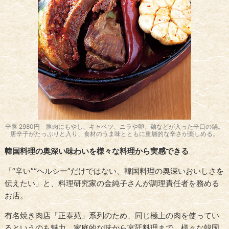
辛豚 2980円 豚肉にもやし、キャベツ、ニラや卵、麺などが入った辛口の鍋。
唐辛子がたっぷりと入り、食材のうま味とともに重層的な辛さが楽しめる。
韓国料理の奥深い味わいを様々な料理から実感できる
「“辛い”“ヘルシー”だけではない、韓国料理の奥深いおいしさを
伝えたい」と、料理研究家の金純子さんが調理責任者を務める
お店。
有名焼き肉店「正泰苑」系列のため、同じ極上の肉を使ってい
るというのも魅力。家庭的な味から宮廷料理まで、様々な韓国