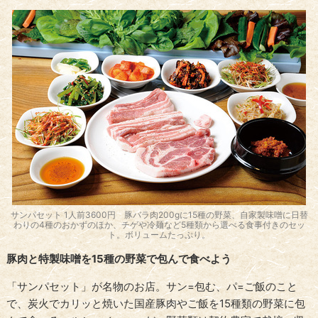
サンパセット 1人前3600円 豚バラ肉200gに15種の野菜、自家製味噌に日替
わりの4種のおかずのほか、チゲや冷麺など5種類から選べる食事付きのセッ
ト。ボリュームたっぷり。
豚肉と特製味噌を15種の野菜で包んで食べよう
「サンパセット」が名物のお店。サン=包む、パ=ご飯のこと
で、炭火でカリッと焼いた国産豚肉やご飯を15種類の野菜に包