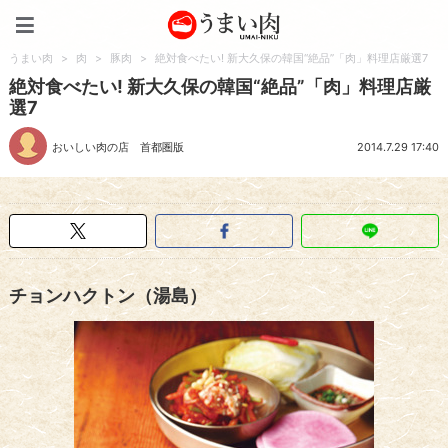
うまい肉
うまい肉
>
肉
>
豚肉
>
絶対食べたい! 新大久保の韓国“絶品”「肉」料理店厳選7
絶対食べたい! 新大久保の韓国“絶品”「肉」料理店厳
選7
おいしい肉の店 首都圏版
2014.7.29 17:40
チョンハクトン（湯島）