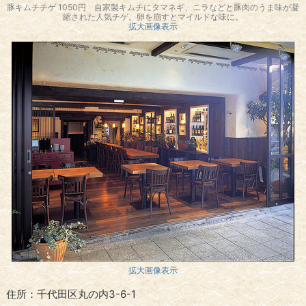
豚キムチチゲ 1050円 自家製キムチにタマネギ、ニラなどと豚肉のうま味が凝
縮された人気チゲ。卵を崩すとマイルドな味に。
拡大画像表示
拡大画像表示
住所：千代田区丸の内3-6-1