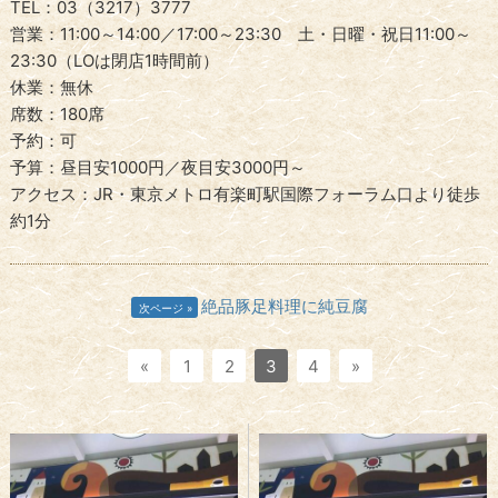
TEL：03（3217）3777
営業：11:00～14:00／17:00～23:30 土・日曜・祝日11:00～
23:30（LOは閉店1時間前）
休業：無休
席数：180席
予約：可
予算：昼目安1000円／夜目安3000円～
アクセス：JR・東京メトロ有楽町駅国際フォーラム口より徒歩
約1分
絶品豚足料理に純豆腐
次ページ
«
1
2
3
4
»