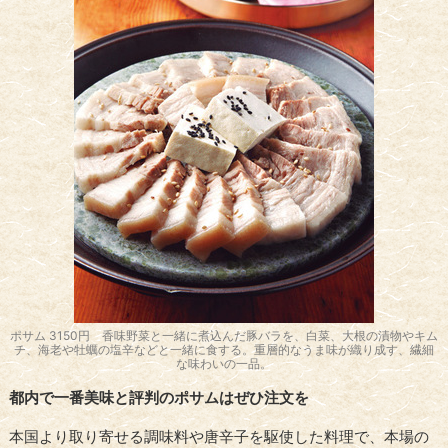
ポサム 3150円 香味野菜と一緒に煮込んだ豚バラを、白菜、大根の漬物やキム
チ、海老や牡蠣の塩辛などと一緒に食する。重層的なうま味が織り成す、繊細
な味わいの一品。
都内で一番美味と評判のポサムはぜひ注文を
本国より取り寄せる調味料や唐辛子を駆使した料理で、本場の