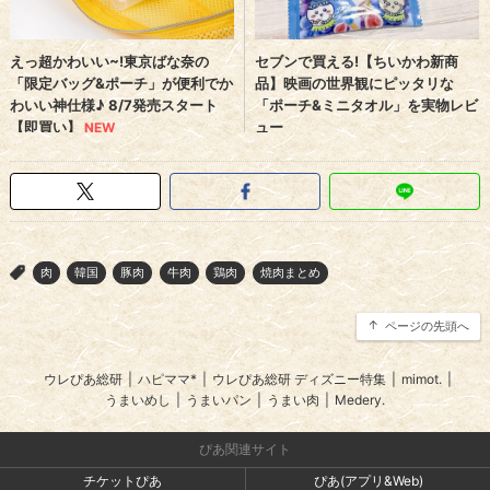
肉
韓国
豚肉
牛肉
鶏肉
焼肉まとめ
>
ページの先頭へ
ウレぴあ総研
|
ハピママ*
|
ウレぴあ総研 ディズニー特集
|
mimot.
|
うまいめし
|
うまいパン
|
うまい肉
|
Medery.
ぴあ関連サイト
チケットぴあ
ぴあ(アプリ&Web)