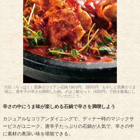
六白（ろっぱく）黒豚のコリアン石鍋 1900円、2600円 もやしと黒豚のうま
味に、唐辛子の辛さが調和した鍋。〆はご飯セット（650円）で焼き飯風にし
ていただこう。
辛さの中にうま味が楽しめる石鍋で辛さを満喫しよう
カジュアルなコリアンダイニングで、ディナー時のマジックサ
ービスがユニーク。唐辛子たっぷりの石鍋が人気で、辛さの中
に素材の奥深い味を堪能できる。