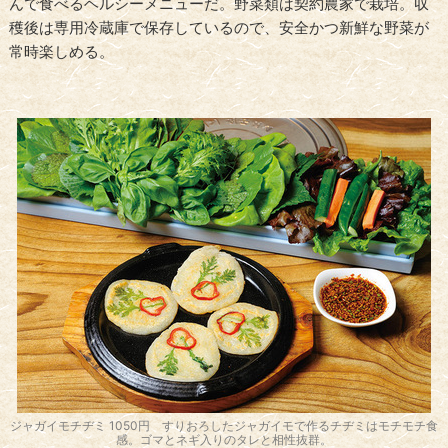
んで食べるヘルシーメニューだ。野菜類は契約農家で栽培。収
穫後は専用冷蔵庫で保存しているので、安全かつ新鮮な野菜が
常時楽しめる。
ジャガイモチヂミ 1050円 すりおろしたジャガイモで作るチヂミはモチモチ食
感。ゴマとネギ入りのタレと相性抜群。