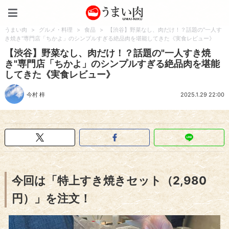
うまい肉
うまい肉
>
グルメ・料理
>
食品
>
【渋谷】野菜なし、肉だけ！？話題の"一人す
き焼き"専門店「ちかよ」のシンプルすぎる絶品肉を堪能してきた《実食レビュー》
【渋谷】野菜なし、肉だけ！？話題の"一人すき焼
き"専門店「ちかよ」のシンプルすぎる絶品肉を堪能
してきた《実食レビュー》
今村 梓
2025.1.29 22:00
今回は「特上すき焼きセット（2,980
円）」を注文！