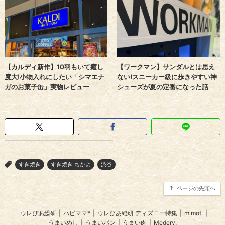
すき焼き
すき焼き ちかよ
渋谷
>
ページの先頭へ
ウレぴあ総研
|
ハピママ*
|
ウレぴあ総研 ディズニー特集
|
mimot.
|
うまいめし
|
うまいパン
|
うまい肉
|
Medery.