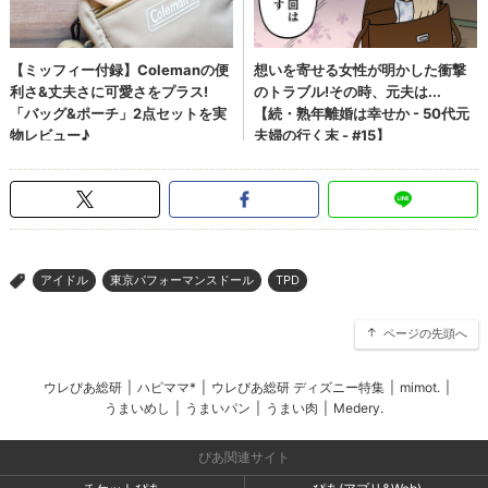
アイドル
東京パフォーマンスドール
TPD
>
ページの先頭へ
ウレぴあ総研
|
ハピママ*
|
ウレぴあ総研 ディズニー特集
|
mimot.
|
うまいめし
|
うまいパン
|
うまい肉
|
Medery.
ぴあ関連サイト