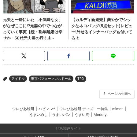
アイドル
東京パフォーマンスドール
TPD
>
ページの先頭へ
ウレぴあ総研
|
ハピママ*
|
ウレぴあ総研 ディズニー特集
|
mimot.
|
うまいめし
|
うまいパン
|
うまい肉
|
Medery.
ぴあ関連サイト