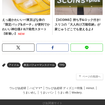
アイドル
東京パフォーマンスドール
TPD
>
ページの先頭へ
ウレぴあ総研
|
ハピママ*
|
ウレぴあ総研 ディズニー特集
|
mimot.
|
うまいめし
|
うまいパン
|
うまい肉
|
Medery.
ぴあ関連サイト