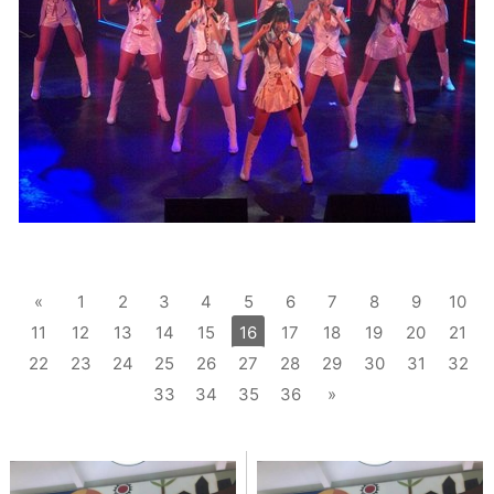
«
1
2
3
4
5
6
7
8
9
10
11
12
13
14
15
16
17
18
19
20
21
22
23
24
25
26
27
28
29
30
31
32
33
34
35
36
»