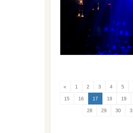
«
1
2
3
4
5
15
16
17
18
19
28
29
30
3