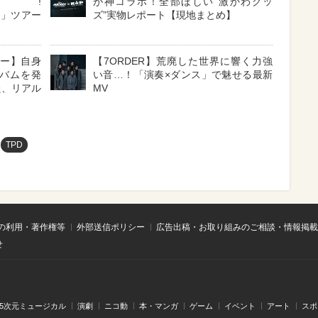
!
が神コラボ！全部ほしい“激かわグッ
cia」ツアー
ズ”実物レポート【現地まとめ】
ュー】自身
【7ORDER】荒廃した世界に響く力強
バムを発
い音…！「演奏×ダンス」で魅せる最新
た、リアル
MV
TPD
の利用・著作権等
外部送信ポリシー
広告出稿・お取り組みのご相談・情報掲載
せ
.5次元ミュージカル
演劇
ニコ動
本・マンガ
ゲーム
イベント
アート
スポ