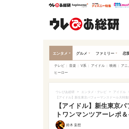
ウレぴあ総研
ハピママ*
ウレぴあ
ウレ
エンタメ
グルメ
ファミリー
恋
テレビ
音楽
V系
アイドル
映画
アニ
ヒーロー
>
>
ウレぴあ総研
エンタメ・テレビ
アイドル
【アイドル】新生東京パフォーマンスドール大特集
【アイドル】新生東京パ
トワンマンツアーレポ＆
鈴木 妄想