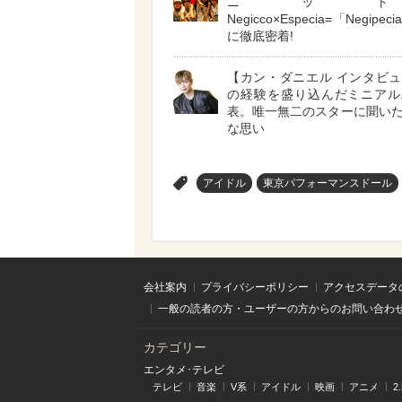
ニット
Negicco×Especia=「Negipe
に徹底密着!
【カン・ダニエル インタビ
の経験を盛り込んだミニアル
表。唯一無二のスターに聞い
な思い
>
アイドル
東京パフォーマンスドール
会社案内
プライバシーポリシー
アクセスデータ
一般の読者の方・ユーザーの方からのお問い合わ
カテゴリー
エンタメ･テレビ
テレビ
音楽
V系
アイドル
映画
アニメ
2