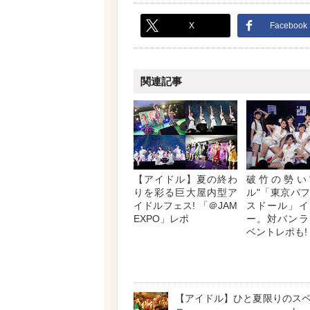
X
Facebook
関連記事
【アイドル】夏の終わ
破竹の勢い
りを彩る巨大屋内型ア
ル"「東京パ
イドルフェス! 「＠JAM
スドール」イ
EXPO」レポ
ー。対バンラ
ベントレポも!
【アイドル】ひと夏限りのス