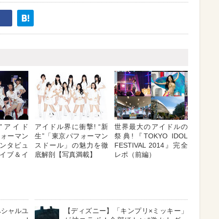
"アイド
アイドル界に衝撃! “新
世界最大のアイドルの
フォーマン
生”「東京パフォーマン
祭典!『TOKYO IDOL
ンタビュ
スドール」の魅力を徹
FESTIVAL 2014』完全
イブ＆イ
底解剖【写真満載】
レポ（前編）
ペシャルユ
【ディズニー】「キンプリ×ミッキー」