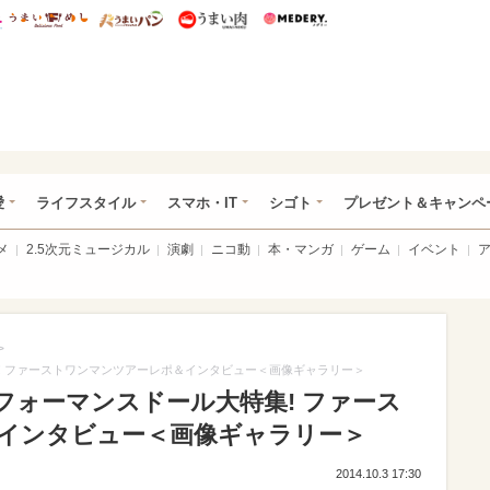
総研 ディズニー特集
mimot.
うまいめし
うまいパン
うまい肉
Medery.
ぴあ総研（うれぴあ）
愛
ライフスタイル
スマホ・IT
シゴト
プレゼント＆キャンペ
メ
2.5次元ミュージカル
演劇
ニコ動
本・マンガ
ゲーム
イベント
>
! ファーストワンマンツアーレポ＆インタビュー＜画像ギャラリー＞
フォーマンスドール大特集! ファース
インタビュー＜画像ギャラリー＞
2014.10.3 17:30