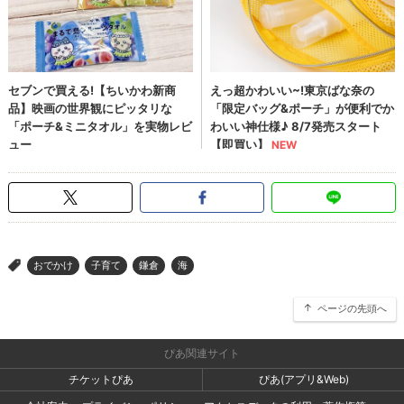
おでかけ
子育て
鎌倉
海
>
ページの先頭へ
ぴあ関連サイト
チケットぴあ
ぴあ(アプリ&Web)