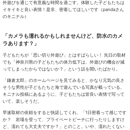
外遊びを通じて有意義な時間を過ごす。体験した子どもたちは
イキイキと良い表情！是非、密着してほしいです（pandaさん
のキニナル）
「カメラも濡れるかもしれませんけど、防水のカメ
ラあります？」
子どもたちが「思い切り外遊び」とはすばらしい！ 先日の取材
でも「神奈川県の子どもたちの体力低下は、外遊びの機会が減
ってしまったからではないか？」という話を聞いたばかり。
「鎌倉太郎」のホームページを見てみると、かなり元気の良さ
そうな男性が子どもたちと海で遊んでいる写真が載っている。
キニナル投稿にあるように、子どもたちは皆良い表情で写って
いて、楽しそうだ。
早速取材の依頼をすると快諾してくれ、「1日密着って感じです
か？ 岩場を登って、プライベートビーチに行ったりしますけ
ど、濡れても大丈夫ですか？」とのこと。いや、濡れたくない