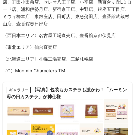
店、町田小田急店、セレオ八王子店、小平店、新百合ヶ丘Lミロ
ード店、浦和伊勢丹店、新宿京王店、中野店、銀座五丁目店、
ミウィ橋本店、東銀座店、田町店、東急蒲田店、壹番舘武蔵村
山店、壹番舘春日部店
〈西日本エリア〉名古屋工場直売店、壹番舘京都伏見店
〈東北エリア〉仙台直売店
〈北海道エリア〉札幌工場売店、三越札幌店
（C）Moomin Characters TM
【写真】包装もカステラも激かわ！「ムーミン
ギャラリー
母の日カステラ」が神仕様