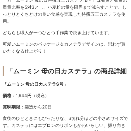
一方「ムーミン 母の日特撰五三カステラ1B号」は卵黄と卵白の
重量比率を5対3とし、小麦粉の量を限界まで減らすことで、し
っとりとくちどけの良い食感を実現した特撰五三カステラを使
用。
どちらも職人が一つひとつ手作業で焼き上げています。
可愛いムーミンのパッケージ＆カステラデザインは、思わず買
いたくなる仕上がり！
「ムーミン 母の日カステラ」の商品詳細
「ムーミン 母の日カステラS号」
価格
：1,944円（税込）
賞味期限
：製造から20日
食後のひとときにもぴったりな、6切れ分ほどの小さめサイズで
す。カステラにはエプロンのリボンもかわいらしい、振り向き