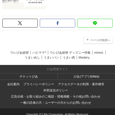
ページの先頭へ
ウレぴあ総研
|
ハピママ*
|
ウレぴあ総研 ディズニー特集
|
mimot.
|
うまいめし
|
うまいパン
|
うまい肉
|
Medery.
ぴあ関連サイト
チケットぴあ
ぴあ(アプリ&Web)
会社案内
プライバシーポリシー
アクセスデータの利用・著作権等
外部送信ポリシー
広告出稿・お取り組みのご相談・情報掲載・その他お問い合わせ
一般の読者の方・ユーザーの方からのお問い合わせ
Copyright (C) PIA Corporation. All Rights Reserved.