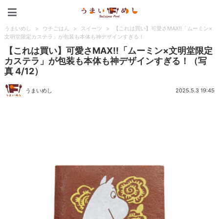
うまいめし
うまいめし
>
ウチごはん
>
スイーツ
>
【これは買い】可愛さMAX!!「ムーミン×
文明堂限定カステラ」が包装も本体も神デザインすぎる！
【これは買い】可愛さMAX!!「ムーミン×文明堂限定
カステラ」が包装も本体も神デザインすぎる！（写
真 4/12）
うまいめし
2025.5.3 19:45