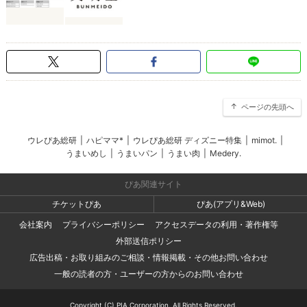
ページの先頭へ
ウレぴあ総研
|
ハピママ*
|
ウレぴあ総研 ディズニー特集
|
mimot.
|
うまいめし
|
うまいパン
|
うまい肉
|
Medery.
ぴあ関連サイト
チケットぴあ
ぴあ(アプリ&Web)
会社案内
プライバシーポリシー
アクセスデータの利用・著作権等
外部送信ポリシー
広告出稿・お取り組みのご相談・情報掲載・その他お問い合わせ
一般の読者の方・ユーザーの方からのお問い合わせ
Copyright (C) PIA Corporation. All Rights Reserved.