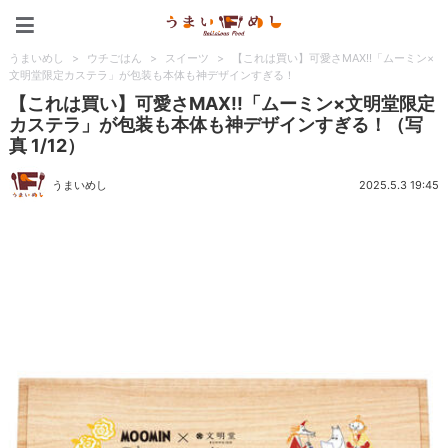
うまいめし
うまいめし
>
ウチごはん
>
スイーツ
>
【これは買い】可愛さMAX!!「ムーミン×
文明堂限定カステラ」が包装も本体も神デザインすぎる！
【これは買い】可愛さMAX!!「ムーミン×文明堂限定
カステラ」が包装も本体も神デザインすぎる！（写
真 1/12）
うまいめし
2025.5.3 19:45