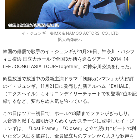
イ・ジュンギ ©IMX & NAMOO ACTORS. CO., LTD
拡大画像表示
韓国の俳優で歌手のイ・ジュンギが11月29日、神奈川・パシフ
ィコ横浜 国立大ホールで全国3か所を巡るツアー「2014-14
LEE JOONGI ASIA TOUR-Together」の神奈川公演を行った。
衛星放送で放送中の最新主演ドラマ『朝鮮ガンマン』が大好評
のイ・ジュンギ。11月21日に発売した新アルバム『EXHALE』
（エクスヘイル）もオリコンデイリーチャートで初登場2位を記
録するなど、変わらぬ人気を誇っている。
この日はツアー初日で、ホールの3階までファンがぎっしり。
大音響と派手な照明がきらめくなかステージに登場したイ・ジ
ュンギは、『Lost Frame』『Closer』と立て続けにビートの利
いたダンス曲を披露し、全員総立ちのファンから大きな歓声を