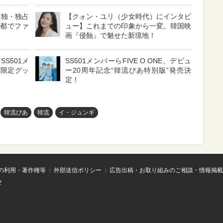
単独・独占
【クォン・ユリ（少女時代）にインタビ
京都でファ
ュー】これまでの印象から一変。韓国映
画『侵蝕』で魅せた新境地！
S501メ
SS501メンバーらFIVE O ONE、デビュ
公演限定グッ
ー20周年記念“韓流ぴあ特別版”発売決
定！
韓流ぴあ
韓流
イ・ジュンギ
の利用・著作権等
外部送信ポリシー
広告出稿・お取り組みのご相談・情報掲載
せ