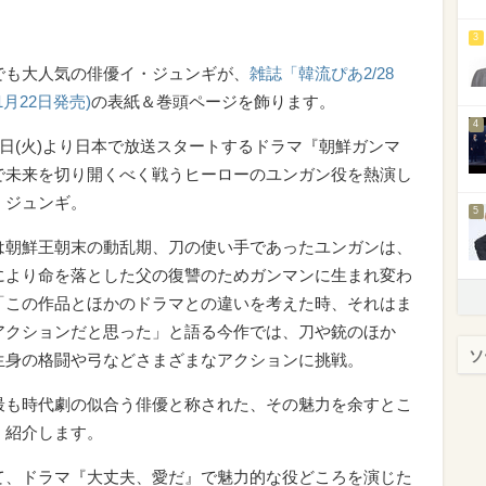
3
でも大人気の俳優イ・ジュンギが、
雑誌「韓流ぴあ2/28
1月22日発売)
の表紙＆巻頭ページを飾ります。
4
27日(火)より日本で放送スタートするドラマ『朝鮮ガンマ
で未来を切り開くべく戦うヒーローのユンガン役を熱演し
・ジュンギ。
5
は朝鮮王朝末の動乱期、刀の使い手であったユンガンは、
により命を落とした父の復讐のためガンマンに生まれ変わ
「この作品とほかのドラマとの違いを考えた時、それはま
アクションだと思った」と語る今作では、刀や銃のほか
ソ
生身の格闘や弓などさまざまなアクションに挑戦。
最も時代劇の似合う俳優と称された、その魅力を余すとこ
く紹介します。
て、ドラマ『大丈夫、愛だ』で魅力的な役どころを演じた