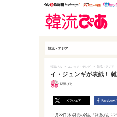
ウレぴあ総研
ハピママ*
ウレぴあ
韓流
韓流・アジア
>
>
韓流ぴあ
エンタメ・テレビ
韓流・アジア
イ・ジュンギが表紙！ 雑誌
韓流ぴあ
Xでシェア
Faceboo
1月22日(木)発売の雑誌「韓流ぴあ 