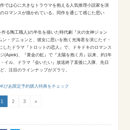
作では心に大きなトラウマを抱える人気推理小説家を演
のロマンスが描かれている。同作を通じて感じた思い
を作る陶工職人)の半生を描いた時代劇『火の女神ジョン
ムン・グニョンと、彼女に思いを抱く光海君を演じたイ・
材にしたドラマ『トロットの恋人』で、ドキドキのロマンス
(Apink)、『黄金の虹』で『太陽を抱く月』以来、約1年
・イル、ドラマ『会いたい』放送終了直後に入隊、先日
ど、注目のラインナップがズラリ。
OKぴあ限定予約購入特典をチェック
1
2
3
»