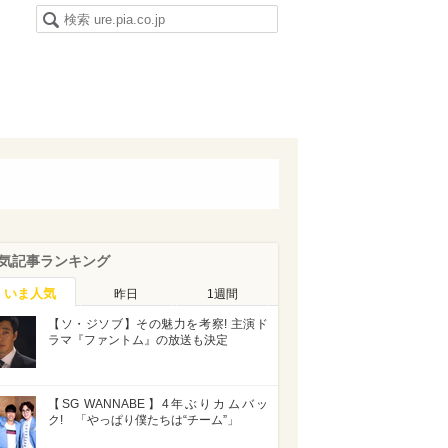
気記事ランキング
いま人気
昨日
1週間
【ソ・ジソブ】その魅力を考察! 主演ド
ラマ『ファントム』の放送も決定
【SG WANNABE】4年ぶりカムバッ
ク! 「やっぱり僕たちは“チーム”」