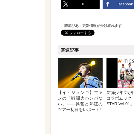
X
Facebook
「韓流ぴあ」更新情報が受け取れます
関連記事
【イ・ジュンギ】ファ
防弾少年団が目
ンの「戦闘力ハンパな
コラボムック「
い」――興奮と熱狂の
STAR Vol.01
ツアー初日をレポート!