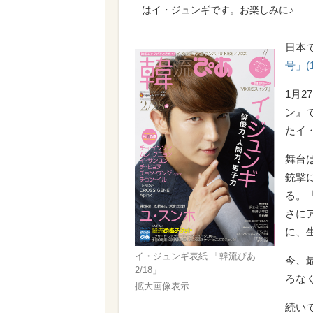
はイ・ジュンギです。お楽しみに♪
日本
号」(
1月
ン』
たイ
舞台
銃撃
る。
さに
に、
イ・ジュンギ表紙 「韓流ぴあ
今、
2/18」
ろな
拡大画像表示
続い