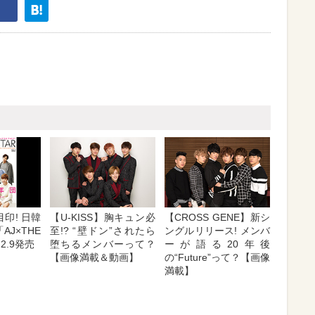
印! 日韓
【U-KISS】胸キュン必
【CROSS GENE】新シ
AJ×THE
至!? “壁ドン”されたら
ングルリリース! メンバ
」2.9発売
堕ちるメンバーって？
ーが語る20年後
【画像満載＆動画】
の“Future”って？【画像
満載】