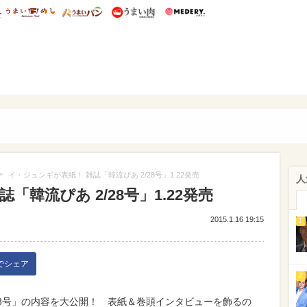
総研 ディズニー特集
mimot.
うまいめし
うまいパン
うまい肉
Medery.
ぴあ
>
イ・ジュンギが表紙！ 雑誌「韓流ぴあ 2/28号」1.22発売
人
「韓流ぴあ 2/28号」1.22発売
2015.1.16 19:15
1
kでシェア
2
2/28号」の内容を大公開！ 表紙＆巻頭インタビューを飾るの