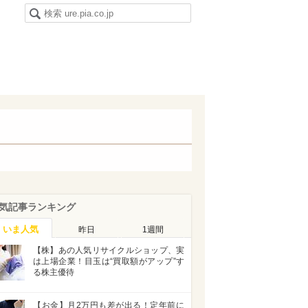
気記事ランキング
いま人気
昨日
1週間
【株】あの人気リサイクルショップ、実
は上場企業！目玉は“買取額がアップ”す
る株主優待
【お金】月2万円も差が出る！定年前に