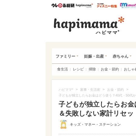
ウレぴあ総研
ハピママ*
ウレぴあ
ハピ
ファミリー
妊娠・出産
赤ちゃん
食生活
レシピ
掃除
お金・節約
おしゃ
>
>
>
ハピママ*
家事・生活術
お金・節約
子どもが独立したらお金はどう使う？40代・50代
子どもが独立したらお金は
＆失敗しない家計リセッ
キッズ・マネー・ステーション