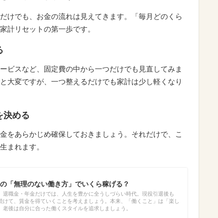
だけでも、お金の流れは見えてきます。「毎月どのくら
家計リセットの第一歩です。
る
ービスなど、固定費の中から一つだけでも見直してみま
と大変ですが、一つ整えるだけでも家計は少し軽くなり
を決める
金をあらかじめ確保しておきましょう。それだけで、こ
生まれます。
の「無理のない働き方」でいくら稼げる？
、退職金・年金だけでは、人生を豊かに全うしづらい時代。現役引退後も
続けて、賃金を得ていくことを考えましょう。本来、「働くこと」は「楽し
。老後は自分に合った働くスタイルを追求しましょう。