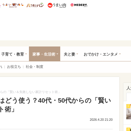
総研 ディズニー特集
mimot.
うまいめし
うまいパン
うまい肉
Medery.
ママ*
子育て・教育
家事・生活術
夫と妻
おでかけ・エンタメ
れ
お役立ち
社会・制度
人
からの「賢い＆失敗しない家計リセット術」
どう使う？40代・50代からの「賢い
1
ト術」
2026.4.20 21:20
2