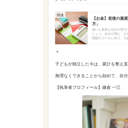
【お金】老後の資産
方」
築いた資産を自分の世代
しょう。自分が望む「人
理想のゴールに向け、今
＊
子どもが独立した今は、家計を整え直
無理なくできることから始めて、自分
【執筆者プロフィール】鎌倉 一江