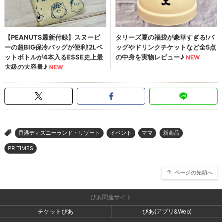
香港ディズニーランド・リゾート
イベント
ママ
新商品
>
PR TIMES
ページの先頭へ
ぴあ関連サイト
チケットぴあ
ぴあ(アプリ&Web)