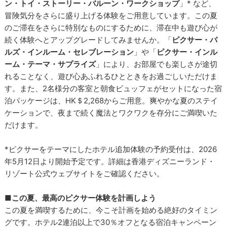
ン・トイ・ストーリー・バルーン・ワークショップ
」* など、
冒険気分をさらに盛り上げる体験をご用意しています。この夏
のご滞在をさらに特別なものにするために、滞在中も遊び心が
続く体験へとアップグレードしてみませんか。「
ピクサー・パ
ルズ・インルーム・セレブレーション
」や「
ピクサー・インル
ーム・テーマ・サプライズ
」により、お部屋でも楽しさが途切
れることなく、遊び心あふれるひとときをお過ごしいただけま
す。また、2名様分の客室と朝食ビュッフェがセットになった宿
泊パッケージは、HK＄2,268からご用意。爽やかな夏のステイ
ケーションで、夜まで続く魔法とワクワクを存分にご満喫いた
だけます。
*ピクサーをテーマにしたホテル追加体験の予約受付は、2026
年5月12日より開始予定です。詳細は香港ディズニーランド・
リゾート公式ウェブサイトをご確認ください。
■この夏、最高のピクサー体験を計画しよう
この夏を満喫するために、今こそ計画を始める絶好のタイミン
グです。ホテル2連泊以上で30％オフとなる宿泊キャンペーン