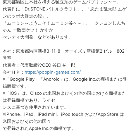
東京都港区に本社を構える独立系のゲームパブリッシャー。
代表作に「Dr.STONE バトルクラフト」、「忍たま乱太郎 ムゲ
ンのツボ大暴走の段」、
「ムーミン～ようこそ！ムーミン谷へ～」、「クレヨンしんち
ゃん 一致団ケツ！ かすか
べシティ大開発」などがあります。
本社：東京都港区新橋3-11-8 オーイズミ新橋第2 ビル 802
号室
代表者：代表取締役CEO 谷口 祐一郎
会社ＨＰ：
https://poppin-games.com/
※「Google Play」「Android」は、Google Inc.の商標または登
録商標です。
※「iOS」は、Cisco の米国およびその他の国における商標また
は登録商標であり、ライセ
ンスに基づき使用されています。
※iPhone、iPad、iPad mini、iPod touch およびApp Store は
米国およびその他の国々
で登録されたApple Inc.の商標です。