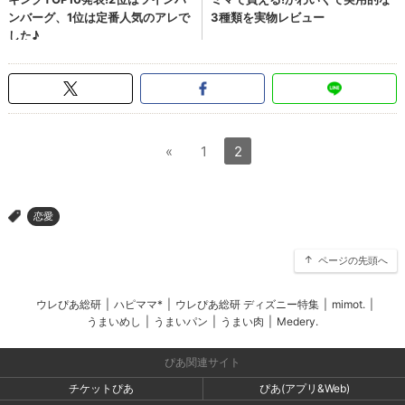
«
1
2
恋愛
>
ページの先頭へ
ウレぴあ総研
|
ハピママ*
|
ウレぴあ総研 ディズニー特集
|
mimot.
|
うまいめし
|
うまいパン
|
うまい肉
|
Medery.
ぴあ関連サイト
チケットぴあ
ぴあ(アプリ&Web)