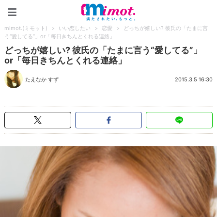
mimot.(ミモット)
mimot.(ミモット)
>
いい恋したい
>
恋愛
>
どっちが嬉しい? 彼氏の「たまに言
う“愛してる”」or「毎日きちんとくれる連絡」
どっちが嬉しい? 彼氏の「たまに言う“愛してる”」
or「毎日きちんとくれる連絡」
たえなか すず
2015.3.5 16:30