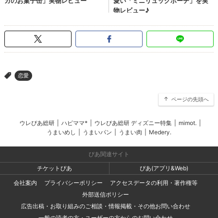
恋愛
>
ページの先頭へ
ウレぴあ総研
|
ハピママ*
|
ウレぴあ総研 ディズニー特集
|
mimot.
|
うまいめし
|
うまいパン
|
うまい肉
|
Medery.
ぴあ関連サイト
チケットぴあ
ぴあ(アプリ&Web)
会社案内
プライバシーポリシー
アクセスデータの利用・著作権等
外部送信ポリシー
広告出稿・お取り組みのご相談・情報掲載・その他お問い合わせ
一般の読者の方・ユーザーの方からのお問い合わせ