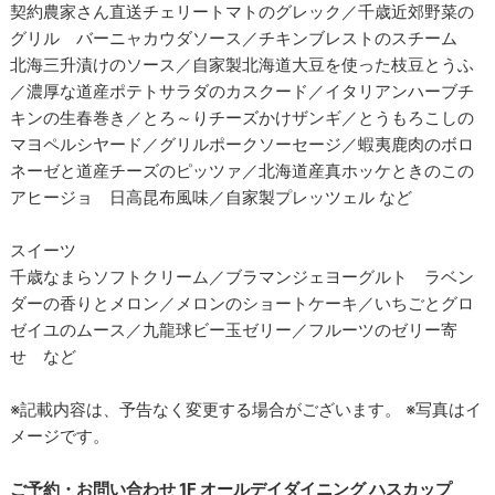
契約農家さん直送チェリートマトのグレック／千歳近郊野菜の
グリル バーニャカウダソース／チキンブレストのスチーム
北海三升漬けのソース／自家製北海道大豆を使った枝豆とうふ
／濃厚な道産ポテトサラダのカスクード／イタリアンハーブチ
キンの生春巻き／とろ～りチーズかけザンギ／とうもろこしの
マヨペルシヤード／グリルポークソーセージ／蝦夷鹿肉のボロ
ネーゼと道産チーズのピッツァ／北海道産真ホッケときのこの
アヒージョ 日高昆布風味／自家製プレッツェル など
スイーツ
千歳なまらソフトクリーム／ブラマンジェヨーグルト ラベン
ダーの香りとメロン／メロンのショートケーキ／いちごとグロ
ゼイユのムース／九龍球ビー玉ゼリー／フルーツのゼリー寄
せ など
※記載内容は、予告なく変更する場合がございます。 ※写真はイ
メージです。
ご予約・お問い合わせ 1F オールデイダイニング ハスカップ