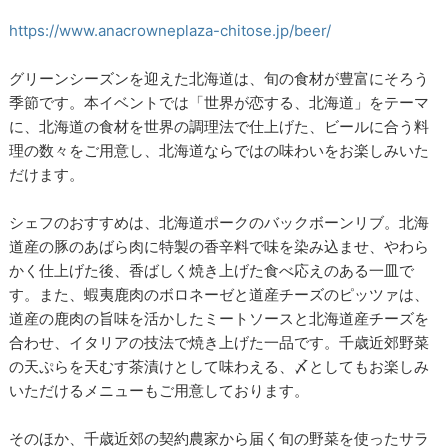
https://www.anacrowneplaza-chitose.jp/beer/
グリーンシーズンを迎えた北海道は、旬の食材が豊富にそろう
季節です。本イベントでは「世界が恋する、北海道」をテーマ
に、北海道の食材を世界の調理法で仕上げた、ビールに合う料
理の数々をご用意し、北海道ならではの味わいをお楽しみいた
だけます。
シェフのおすすめは、北海道ポークのバックボーンリブ。北海
道産の豚のあばら肉に特製の香辛料で味を染み込ませ、やわら
かく仕上げた後、香ばしく焼き上げた食べ応えのある一皿で
す。また、蝦夷鹿肉のボロネーゼと道産チーズのピッツァは、
道産の鹿肉の旨味を活かしたミートソースと北海道産チーズを
合わせ、イタリアの技法で焼き上げた一品です。千歳近郊野菜
の天ぷらを天むす茶漬けとして味わえる、〆としてもお楽しみ
いただけるメニューもご用意しております。
そのほか、千歳近郊の契約農家から届く旬の野菜を使ったサラ