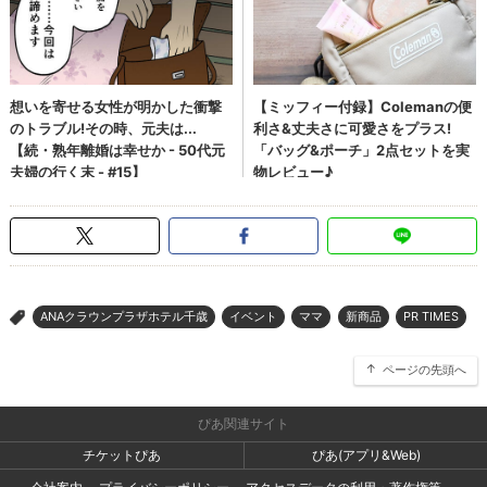
ANAクラウンプラザホテル千歳
イベント
ママ
新商品
PR TIMES
>
ページの先頭へ
ぴあ関連サイト
チケットぴあ
ぴあ(アプリ&Web)