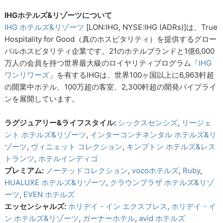
IHGホテルズ&リゾーツについて
IHG ホテルズ&リゾーツ
[LON:IHG, NYSE:IHG (ADRs)]は、True
Hospitality for Good（真のホスピタリティ）を提供するグロー
バルホスピタリティ企業です。21のホテルブランドと1億6,000
万人の会員を持つ世界最大級のロイヤリティプログラム「
IHG
ワンリワーズ
」を有するIHGは、世界100ヶ国以上に6,963軒超
の開業中ホテル、100万超の客室、2,300軒超の開発パイプライ
ンを展開しています。
ラグジュアリー&ライフスタイル:
シックスセンシズ
,
リージェ
ント ホテルズ&リゾーツ
,
インターコンチネンタル ホテルズ&リ
ゾーツ
,
ヴィニェット コレクション
,
キンプトン ホテルズ&レス
トランツ
,
ホテルインディゴ
プレミアム:
ノーテッドコレクション
,
vocoホテルズ
,
Ruby
,
HUALUXE ホテルズ&リゾーツ
,
クラウンプラザ ホテルズ&リゾ
ーツ
,
EVEN ホテルズ
エッセンシャルズ:
ホリデイ・イン エクスプレス
,
ホリデイ・イ
ン ホテルズ&リゾーツ
,
ガーナーホテル
,
avid ホテルズ