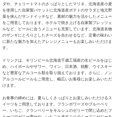
ダや、チェリートマトのさっぱりとしたマリネ、北海道産小麦
を使用した自家製バケットに北海道産ポテトのサラダと地元野
菜を挟んだサンドイッチなど、素材の魅力を活かしたメニュー
をご用意しております。ホテルで焼き上げる自家製プレッツェ
ルなど、ビールに合うメニューも充実しています。北海道名物
のザンギにとろりとしたチーズを合わせるなど、定番の味わい
に新たな魅力を加えたアレンジメニューもお楽しみいただけま
す。
ドリンクは、キリンビール北海道千歳工場産の生ビールをはじ
め、ハイボールやサワー、ワイン、日本酒、焼酎、ウイスキー
など豊富なアルコール類を取り揃えております。さらに、ノン
アルコールビールもご用意し、幅広いお客様にお楽しみいただ
けます。
お食事の締めには、夏らしくさっぱりとお楽しみいただけるス
イーツをご用意しております。フランボワーズやブルーベリ
ー、いちご、クランベリーをキルシュのゼリーで閉じ込めたフ
ルーツのゼリー寄せや、いちごと赤すぐりのムースにゼリーを