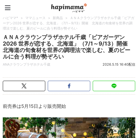
ハピママ*
ハピママ*
>
ママニュース
>
新商品
>
ＡＮＡクラウンプラザホテル千歳「ビアガ
ーデン2026 世界が恋する、北海道」（7/1～9/13）開催 北海道の旬食材を世界の調
理法で楽しむ、夏のビールに合う料理が勢ぞろい
ＡＮＡクラウンプラザホテル千歳「ビアガーデン
2026 世界が恋する、北海道」（7/1～9/13）開催
北海道の旬食材を世界の調理法で楽しむ、夏のビー
ルに合う料理が勢ぞろい
ANAクラウンプラザホテル千歳
2026.5.15 16:40配信
前売券は5月15日より販売開始