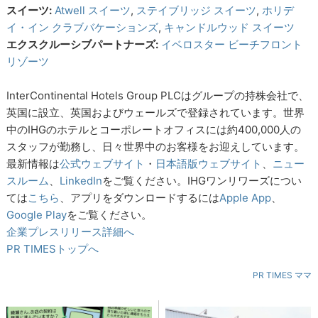
スイーツ:
Atwell スイーツ
,
ステイブリッジ スイーツ
,
ホリデ
イ・イン クラブバケーションズ
,
キャンドルウッド スイーツ
エクスクルーシブパートナーズ:
イベロスター ビーチフロント
リゾーツ
InterContinental Hotels Group PLCはグループの持株会社で、
英国に設立、英国およびウェールズで登録されています。世界
中のIHGのホテルとコーポレートオフィスには約400,000人の
スタッフが勤務し、日々世界中のお客様をお迎えしています。
最新情報は
公式ウェブサイト
・
日本語版ウェブサイト
、
ニュー
スルーム
、
LinkedIn
をご覧ください。IHGワンリワーズについ
ては
こちら
、アプリをダウンロードするには
Apple App
、
Google Play
をご覧ください。
企業プレスリリース詳細へ
PR TIMESトップへ
PR TIMES ママ