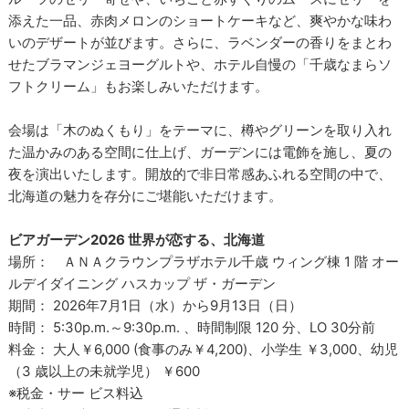
添えた一品、赤肉メロンのショートケーキなど、爽やかな味わ
いのデザートが並びます。さらに、ラベンダーの香りをまとわ
せたブラマンジェヨーグルトや、ホテル自慢の「千歳なまらソ
フトクリーム」もお楽しみいただけます。
会場は「木のぬくもり」をテーマに、樽やグリーンを取り入れ
た温かみのある空間に仕上げ、ガーデンには電飾を施し、夏の
夜を演出いたします。開放的で非日常感あふれる空間の中で、
北海道の魅力を存分にご堪能いただけます。
ビアガーデン2026 世界が恋する、北海道
場所： ＡＮＡクラウンプラザホテル千歳 ウィング棟 1 階 オー
ルデイダイニング ハスカップ ザ・ガーデン
期間： 2026年7月1日（水）から9月13日（日）
時間： 5:30p.m.～9:30p.m. 、時間制限 120 分、LO 30分前
料金： 大人￥6,000 (食事のみ￥4,200)、小学生 ￥3,000、幼児
（3 歳以上の未就学児） ￥600
※税金・サー ビス料込