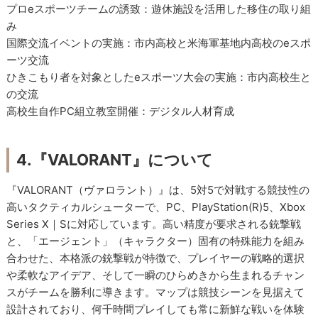
プロeスポーツチームの誘致：遊休施設を活用した移住の取り組
み
国際交流イベントの実施：市内高校と米海軍基地内高校のeスポ
ーツ交流
ひきこもり者を対象としたeスポーツ大会の実施：市内高校生と
の交流
高校生自作PC組立教室開催：デジタル人材育成
4.『VALORANT』について
『VALORANT（ヴァロラント）』は、5対5で対戦する競技性の
高いタクティカルシューターで、PC、PlayStation(R)5、Xbox
Series X｜Sに対応しています。高い精度が要求される銃撃戦
と、「エージェント」（キャラクター）固有の特殊能力を組み
合わせた、本格派の銃撃戦が特徴で、プレイヤーの戦略的選択
や柔軟なアイデア、そして一瞬のひらめきから生まれるチャン
スがチームを勝利に導きます。マップは競技シーンを見据えて
設計されており、何千時間プレイしても常に新鮮な戦いを体験