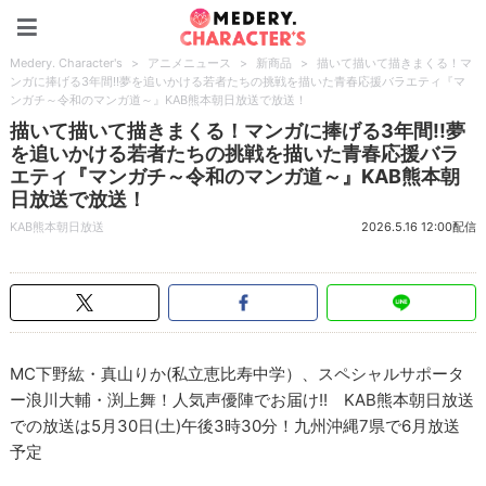
Medery. Character's
Medery. Character's
>
アニメニュース
>
新商品
>
描いて描いて描きまくる！マ
ンガに捧げる3年間!!夢を追いかける若者たちの挑戦を描いた青春応援バラエティ『マ
ンガチ～令和のマンガ道～』KAB熊本朝日放送で放送！
描いて描いて描きまくる！マンガに捧げる3年間!!夢
を追いかける若者たちの挑戦を描いた青春応援バラ
エティ『マンガチ～令和のマンガ道～』KAB熊本朝
日放送で放送！
KAB熊本朝日放送
2026.5.16 12:00配信
MC下野紘・真山りか(私立恵比寿中学）、スペシャルサポータ
ー浪川大輔・渕上舞！人気声優陣でお届け!! KAB熊本朝日放送
での放送は5月30日(土)午後3時30分！九州沖縄7県で6月放送
予定