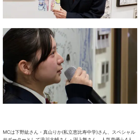
MCは下野紘さん・真山りか(私立恵比寿中学)さん、スペシャル
サポーターとして浪川大輔さん・渕上舞さん、人気声優ら4人