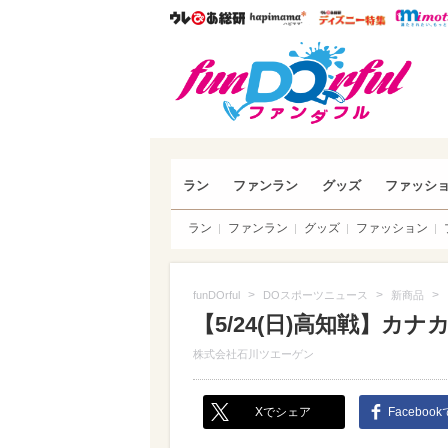
ウレぴあ総研
ハピママ*
ウレぴあ
funDO
ラン
ファンラン
グッズ
ファッシ
ラン
ファンラン
グッズ
ファッション
>
>
>
funDOrful
DOスポーツニュース
新商品
【5/24(日)高知戦】
株式会社石川ツエーゲン
Xでシェア
Faceboo