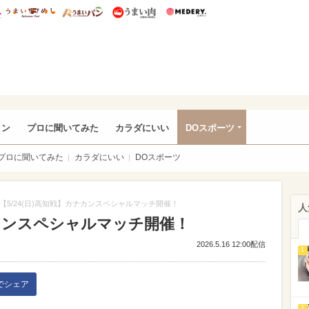
総研 ディズニー特集
mimot.
うまいめし
うまいパン
うまい肉
Medery.
rful
ョン
プロに聞いてみた
カラダにいい
DOスポーツ
プロに聞いてみた
カラダにいい
DOスポーツ
【5/24(日)高知戦】カナカンスペシャルマッチ開催！
人
カナカンスペシャルマッチ開催！
2026.5.16 12:00配信
1
kでシェア
2