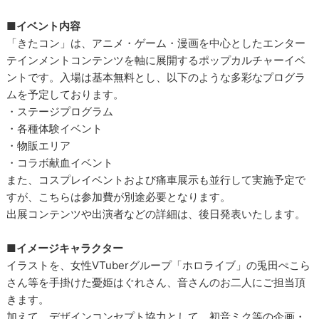
■イベント内容
「きたコン」は、アニメ・ゲーム・漫画を中心としたエンター
テインメントコンテンツを軸に展開するポップカルチャーイベ
ントです。入場は基本無料とし、以下のような多彩なプログラ
ムを予定しております。
・ステージプログラム
・各種体験イベント
・物販エリア
・コラボ献血イベント
また、コスプレイベントおよび痛車展示も並行して実施予定で
すが、こちらは参加費が別途必要となります。
出展コンテンツや出演者などの詳細は、後日発表いたします。
■イメージキャラクター
イラストを、女性VTuberグループ「ホロライブ」の兎田ぺこら
さん等を手掛けた憂姫はぐれさん、音さんのお二人にご担当頂
きます。
加えて、デザインコンセプト協力として、初音ミク等の企画・