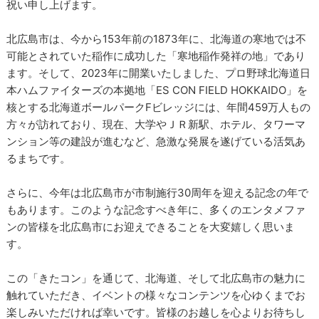
祝い申し上げます。
北広島市は、今から153年前の1873年に、北海道の寒地では不
可能とされていた稲作に成功した「寒地稲作発祥の地」であり
ます。そして、2023年に開業いたしました、プロ野球北海道日
本ハムファイターズの本拠地「ES CON FIELD HOKKAIDO」を
核とする北海道ボールパークFビレッジには、年間459万人もの
方々が訪れており、現在、大学やＪＲ新駅、ホテル、タワーマ
ンション等の建設が進むなど、急激な発展を遂げている活気あ
るまちです。
さらに、今年は北広島市が市制施行30周年を迎える記念の年で
もあります。このような記念すべき年に、多くのエンタメファ
ンの皆様を北広島市にお迎えできることを大変嬉しく思いま
す。
この「きたコン」を通じて、北海道、そして北広島市の魅力に
触れていただき、イベントの様々なコンテンツを心ゆくまでお
楽しみいただければ幸いです。皆様のお越しを心よりお待ちし