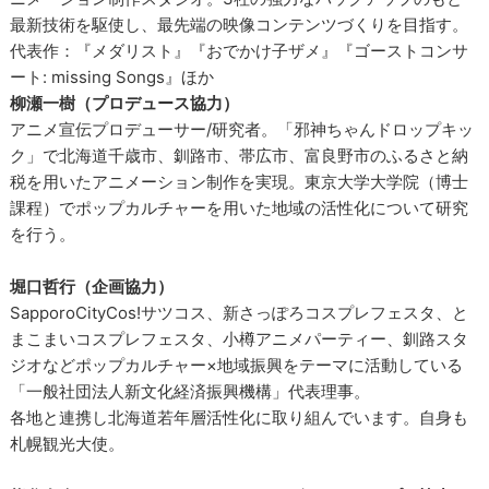
最新技術を駆使し、最先端の映像コンテンツづくりを目指す。
代表作：『メダリスト』『おでかけ子ザメ』『ゴーストコンサ
ート: missing Songs』ほか
柳瀬一樹（プロデュース協力）
アニメ宣伝プロデューサー/研究者。「邪神ちゃんドロップキッ
ク」で北海道千歳市、釧路市、帯広市、富良野市のふるさと納
税を用いたアニメーション制作を実現。東京大学大学院（博士
課程）でポップカルチャーを用いた地域の活性化について研究
を行う。
堀口哲行（企画協力）
SapporoCityCos!サツコス、新さっぽろコスプレフェスタ、と
まこまいコスプレフェスタ、小樽アニメパーティー、釧路スタ
ジオなどポップカルチャー×地域振興をテーマに活動している
「一般社団法人新文化経済振興機構」代表理事。
各地と連携し北海道若年層活性化に取り組んでいます。自身も
札幌観光大使。