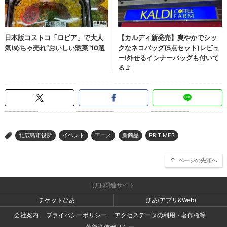
北広島市役所
イベント
アニメ
新商品
PR TIMES
>
ページの先頭へ
ぴあ関連サイト
チケットぴあ
ぴあ(アプリ&Web)
会社案内
プライバシーポリシー
アクセスデータの利用・著作権等