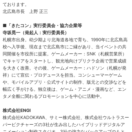
ております。
北広島市長 上野 正三
■「きたコン」実行委員会・協力企業等
寺坂晃一（発起人：実行委員長）
札幌市出身。幼少期より北海道各地で育ち、1990年に北広島高
校へ入学後、現在まで北広島市にご縁があり、当イベントの共
同開催を市役所に提案。ゲームメーカー：SNK（札幌営業所）
でキャリアをスタートし、観光地向けプリクラ企画で営業成績
を大きく改善。その後、ゲームメーカー：ハドソン（札幌が発
祥）にて宣伝・プロデュースを担当。コンシューマーゲーム
や、モバイルアプリ・公式サイトの制作、版元との交渉などを
幅広く手がける。独立後は、ゲーム・アニメ・漫画など、エン
タメ全般に関わるプロモーションを中心に活動中。
株式会社ENGI
株式会社KADOKAWA、サミー株式会社、株式会社ウルトラスー
パーピクチャーズの3社が生み出したハイブリッドデジタルア
ニメーション制作スタジオ。3社の強力なバックアップのもと