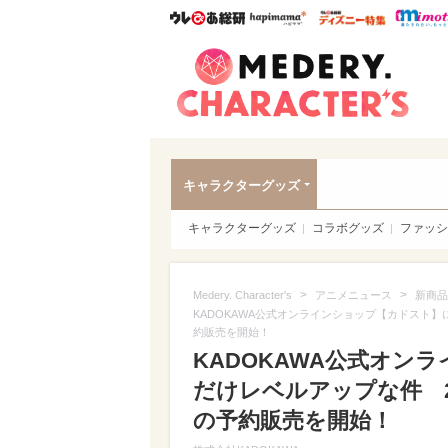
ウレぴあ総研
ハピママ*
ウレぴあ
Meder
キャラクターグッズ
キャラクターグッズ
コラボグッズ
ファッシ
>
>
Medery. Character's
アニメニュース
新商品
KADOKAWA公式オンラインショップ【カドスト
約販売を開始！
KADOKAWA公式オン
だけレベルアップな件 
の予約販売を開始！