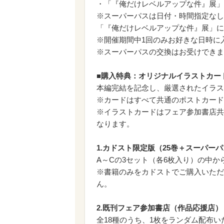
・「『俺だけレベルアップな件』展」
※スーパーパスは日付・時間指定なし
「『俺だけレベルアップな件』展」に
※開催期間中1回のみお好きな日時に
※スーパーパスの交換はお受けできま
■購入特典：オリジナルイラストカード
本編完結を記念し、厳選されたイラス
※カードはすべて共通のポストカードサ
※イラストカードはフェア参加書店共
なります。
1.カドスト限定版（25巻＋スーパー
A～Cの3セット（各6枚入り）の中
※書籍のみをカドストでご購入いただ
ん。
2.既刊フェア参加書店（作品応援店）
全18種のうち、1枚をランダム配布い