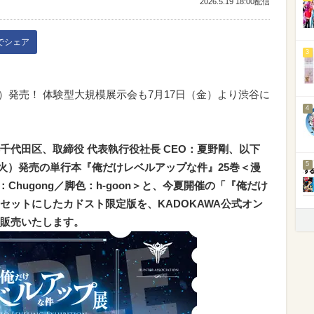
2026.5.19 18:00配信
kでシェア
3
（火）発売！ 体験型大規模展示会も7月17日（金）より渋谷に
4
都千代田区、取締役 代表執行役社長 CEO：夏野剛、以下
5
3日（火）発売の単行本『俺だけレベルアップな件』25巻＜漫
／作：Chugong／脚色：h-goon＞と、今夏開催の「『俺だけ
セットにしたカドスト限定版を、KADOKAWA公式オン
販売いたします。