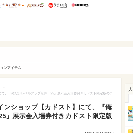
総研 ディズニー特集
mimot.
うまいめし
うまいパン
うまい肉
Medery.
y. Character's
ョンアイテム
>
人
】にて、『俺だけレベルアップな件 25』展示会入場券付きカドスト限定版の予
ラインショップ【カドスト】にて、『俺
1
25』展示会入場券付きカドスト限定版
2