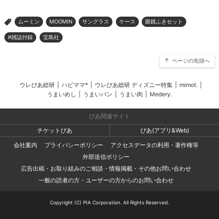
ムーミン
MOOMIN
サングラス
ケース
眼鏡ふきセット
>
#雑誌付録
宝島社
ページの先頭へ
ウレぴあ総研
|
ハピママ*
|
ウレぴあ総研 ディズニー特集
|
mimot.
|
うまいめし
|
うまいパン
|
うまい肉
|
Medery.
ぴあ関連サイト
チケットぴあ
ぴあ(アプリ&Web)
会社案内
プライバシーポリシー
アクセスデータの利用・著作権等
外部送信ポリシー
広告出稿・お取り組みのご相談・情報掲載・その他お問い合わせ
一般の読者の方・ユーザーの方からのお問い合わせ
Copyright (C) PIA Corporation. All Rights Reserved.