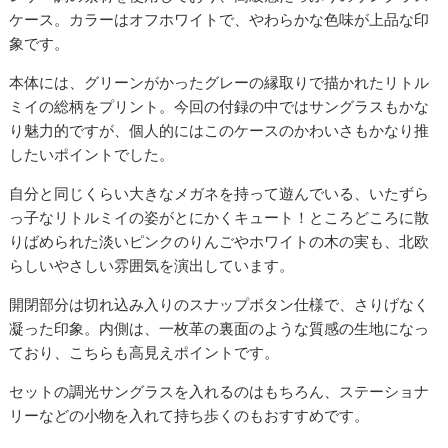
ケース。カラーはオフホワイトで、やわらかな色味が上品な印
象です。
本体には、グリーンがかったグレーの縁取りで描かれたリトル
ミイの総柄をプリント。今回の付録の中ではサングラスもかな
り魅力的ですが、個人的にはこのケースのかわいさもかなり推
したいポイントでした。
自分と同じくらい大きなメガネを持って遊んでいる、いたずら
っ子なリトルミイの姿がとにかくキュート！ところどころに散
りばめられた淡いピンクのりんごやホワイトの木の実も、北欧
らしいやさしい雰囲気を演出しています。
開閉部分は切れ込み入りのスナップボタン仕様で、さりげなく
凝った印象。内側は、一枚革の裏面のような質感の生地になっ
ており、こちらも高見えポイントです。
セットの調光サングラスを入れるのはもちろん、ステーショナ
リーなどの小物を入れて持ち歩くのもおすすめです。