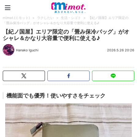
mimot.(ミモット)
mimot.(ミモット)
>
ラクしたい
>
生活・シゴト
>
【紀ノ国屋】エリア限定の
「畳み保冷バッグ」がオシャレ＆かなり大容量で便利に使える♪
【紀ノ国屋】エリア限定の「畳み保冷バッグ」がオ
シャレ＆かなり大容量で便利に使える♪
Hanako Iguchi
2026.5.26 20:26
機能面でも優秀！使いやすさをチェック