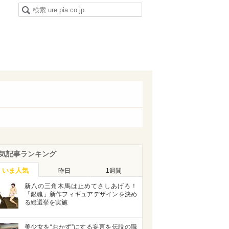
気記事ランキング
いま人気
昨日
1週間
新八の三角木馬は止めてさしあげろ！
「銀魂」新作フィギュアデザインを決め
る総選挙を実施
美少女を“おかず”にする妄言を伝説の職