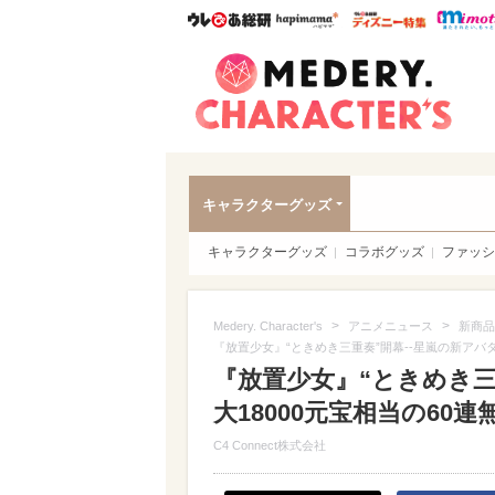
ウレぴあ総研
ハピママ*
ウレぴあ
Meder
キャラクターグッズ
キャラクターグッズ
コラボグッズ
ファッシ
>
>
Medery. Character's
アニメニュース
新商品
『放置少女』“ときめき三重奏”開幕--星嵐の新アバ
『放置少女』“ときめき三
大18000元宝相当の60
C4 Connect株式会社