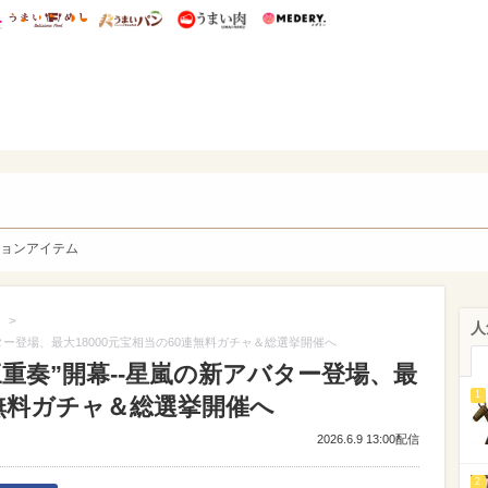
総研 ディズニー特集
mimot.
うまいめし
うまいパン
うまい肉
Medery.
y. Character's
ョンアイテム
>
人
ター登場、最大18000元宝相当の60連無料ガチャ＆総選挙開催へ
重奏”開幕--星嵐の新アバター登場、最
1
連無料ガチャ＆総選挙開催へ
2026.6.9 13:00配信
2