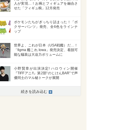
人が実現…！お椀とフィギュアを融合さ
せた「フィギュ椀」12月発売
ポケモンたちがぎっちり詰まった！「ボ
クサーパンツ」発売、全6色をラインナ
ップ
世界よ、これが日本（USA戦艦）だ…！
「figma 艦これ Iowa」発売決定、着脱可
能な艤装は大迫力ボリュームに
小野賢章が出演決定! ハロウィン開催
『TIFFアニ!!』第2部“のじけんBAR”で声
優同士のマル秘トークが展開
続きを読み込む