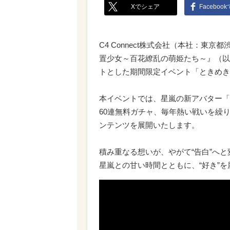
Xでシェア
Faceboo
C4 Connect株式会社（本社：東
置少女～百花繚乱の萌姫たち～』（以
トとした期間限定イベント「ときめき
本イベントでは、星嵐の新アバター「
60連無料ガチャ、毎年熱い戦いを繰
ンテンツを展開いたします。
積み重なる想いが、やがて“告白”へと
星嵐との甘い時間とともに、“好き”