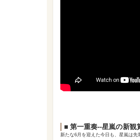
■ 第一重奏--星嵐の
新たな6月を迎えた今日も、星嵐は先