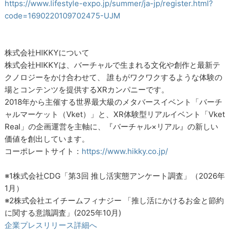
https://www.lifestyle-expo.jp/summer/ja-jp/register.html?
code=1690220109702475-UJM
株式会社HIKKYについて
株式会社HIKKYは、バーチャルで生まれる文化や創作と最新テ
クノロジーをかけ合わせて、 誰もがワクワクするような体験の
場とコンテンツを提供するXRカンパニーです。
2018年から主催する世界最大級のメタバースイベント「バーチ
ャルマーケット（Vket）」と、XR体験型リアルイベント「Vket
Real」の企画運営を主軸に、『バーチャル×リアル』の新しい
価値を創出しています。
コーポレートサイト：
https://www.hikky.co.jp/
※1株式会社CDG「第3回 推し活実態アンケート調査」（2026年
1月）
※2株式会社エイチームフィナジー 「推し活にかけるお金と節約
に関する意識調査」(2025年10月)
企業プレスリリース詳細へ