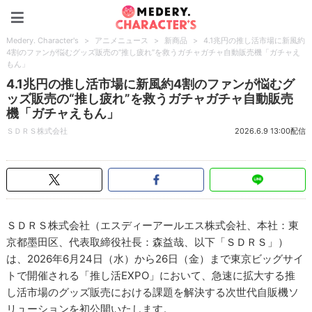
Medery. Character's
Medery. Character's
>
アニメニュース
>
新商品
>
4.1兆円の推し活市場に新風約
4割のファンが悩むグッズ販売の“推し疲れ”を救うガチャガチャ自動販売機「ガチャえ
もん」
4.1兆円の推し活市場に新風約4割のファンが悩むグ
ッズ販売の“推し疲れ”を救うガチャガチャ自動販売
機「ガチャえもん」
ＳＤＲＳ株式会社
2026.6.9 13:00配信
ＳＤＲＳ株式会社（エスディーアールエス株式会社、本社：東
京都墨田区、代表取締役社長：森益哉、以下「ＳＤＲＳ」）
は、2026年6月24日（水）から26日（金）まで東京ビッグサイ
トで開催される「推し活EXPO」において、急速に拡大する推
し活市場のグッズ販売における課題を解決する次世代自販機ソ
リューションを初公開いたします。