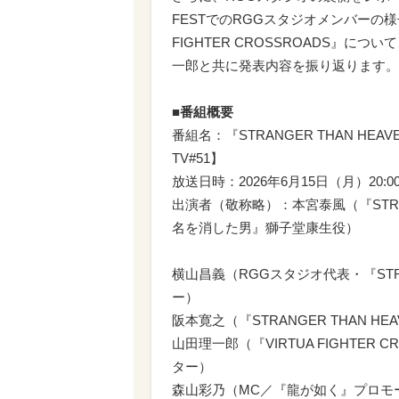
FESTでのRGGスタジオメンバーの様
FIGHTER CROSSROADS』
一郎と共に発表内容を振り返ります。
■番組概要
番組名：『STRANGER THAN HEAV
TV#51】
放送日時：2026年6月15日（月）20:0
出演者（敬称略）：本宮泰風（『STRA
名を消した男』獅子堂康生役）
横山昌義（RGGスタジオ代表・『STRA
ー）
阪本寛之（『STRANGER THAN H
山田理一郎（『VIRTUA FIGHTER
ター）
森山彩乃（MC／『龍が如く』プロモ