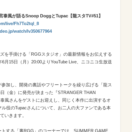
本宮泰風が語るSnoop DoggとTupac【龍スタTV#51】
m/live/Fh7To2tql_8
video.jp/watch/lv350677964
ズを手掛ける「RGGスタジオ」の最新情報をお伝えする
月15日（月）20:00よりYouTube Live、ニコニコ生放送
が参加し、開発の裏話やフリートークを繰り広げる「龍ス
5日（金）に発売が決まった『STRANGER THAN
本宮泰風さんをゲストにお迎えし、同じく本作に出演するオ
、アマル役のTupacさんについて、お二人の大ファンである本
ていきます。
トする「裏RGG」のコーナーでは、SUMMER GAME