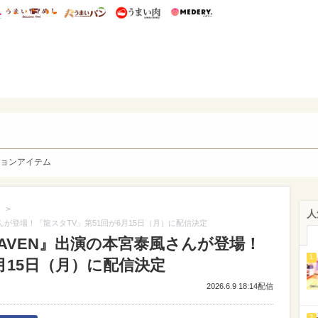
総研 ディズニー特集
mimot.
うまいめし
うまいパン
うまい肉
Medery.
y. Character's
ョンアイテム
>
人
泰風さんが登場！「龍スタTV」第51回が6月15日（月）に配信決定
 HEAVEN』出演の本宮泰風さんが登場！
1
月15日（月）に配信決定
2026.6.9 18:14配信
2