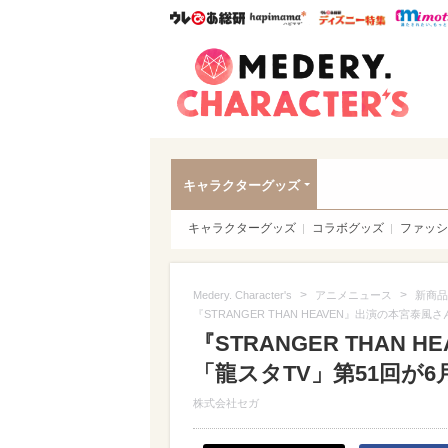
ウレぴあ総研
ハピママ*
ウレぴあ
Meder
キャラクターグッズ
キャラクターグッズ
コラボグッズ
ファッシ
>
>
Medery. Character's
アニメニュース
新商品
『STRANGER THAN HEAVEN』出演の本宮
『STRANGER THAN
「龍スタTV」第51回が6
株式会社セガ