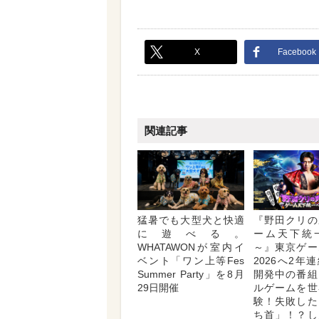
X
Facebook
関連記事
猛暑でも大型犬と快適
『野田クリの
に遊べる。
ーム天下統
WHATAWONが室内イ
～』東京ゲー
ベント「ワン上等Fes
2026へ2年
Summer Party」を8月
開発中の番組
29日開催
ルゲームを世
験！失敗した
ち首」！？し