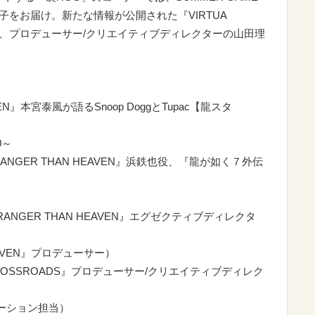
子をお届け。新たな情報が公開された『VIRTUA
について、プロデューサー/クリエイティブディレクターの山田理
EN』本宮泰風が語るSnoop DoggとTupac【龍スタ
0～
NGER THAN HEAVEN』浜鉄也役、『龍が如く７外伝
NGER THAN HEAVEN』エグゼクティブディレクタ
EAVEN』プロデューサー）
 CROSSROADS』プロデューサー/クリエイティブディレク
ーション担当）