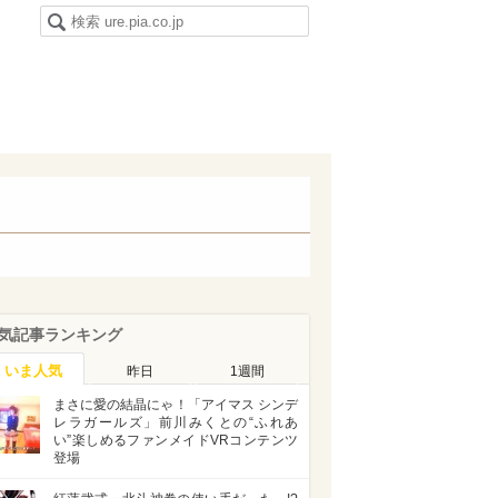
気記事ランキング
いま人気
昨日
1週間
まさに愛の結晶にゃ！「アイマス シンデ
レラガールズ」前川みくとの“ふれあ
い”楽しめるファンメイドVRコンテンツ
登場