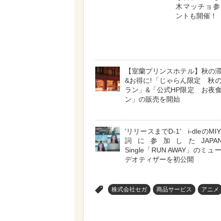
木マッチョ参
ントも開催！
【室蘭プリンスホテル】秋の
&お得に!「じゃらん限定 秋
ラン」&「公式HP限定 お夜
ン」の販売を開始
'リリースまでD-1' i-dleのMI
詞に参加したJAPAN Di
Single「RUN AWAY」のミ
デオティザーを初公開
>
株式会社セガ
商品サービス
アニメ