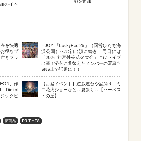
能を追加
加のイベ
滞在を快適
≒JOY 「LuckyFes’26」（国営ひたち海
のお得なプ
浜公園）への初出演に続き、同日には
食付きプラ
「2026 神宮外苑花火大会」にはライブ
出演！浴衣に着替えたメンバーの写真も
SNS上で話題に！！
YEON、作
【お盆イベント】遊戯屋台や盆踊り、ミ
gital
ニ花火ショーなど～夏祭り～【ハーベス
ュージックビ
トの丘】
新商品
PR TIMES