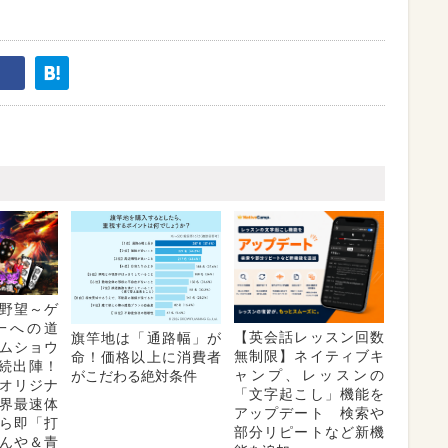
野望～ゲ
一への道
【英会話レッスン回数
旗竿地は「通路幅」が
ムショウ
無制限】ネイティブキ
命！価格以上に消費者
連続出陣！
ャンプ、レッスンの
がこだわる絶対条件
オリジナ
「文字起こし」機能を
界最速体
アップデート 検索や
ら即「打
部分リピートなど新機
んや＆青