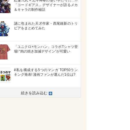
紅蓮弐式＝北斗神拳の使い手だった…!?
「コードギアス」デザイナーが語るメカ
＆キャラの制作秘話
謎に包まれた天才作家・西尾維新のトリ
ビアをまとめてみた
「ユニクロ×モンハン」コラボTシャツ登
場! “肉の焼き加減デザイン”が可愛い
#私を構成する5つのマンガ TOP50ラン
キング発表! 漫画ファンが選んだ1位は?
続きを読み込む